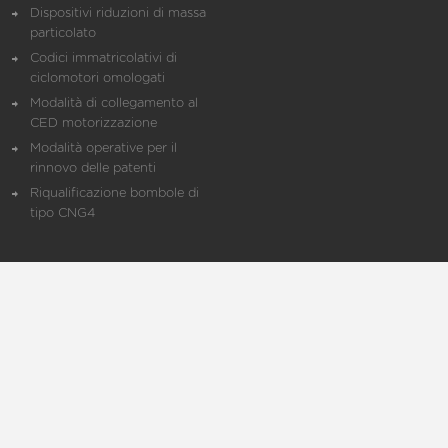
Dispositivi riduzioni di massa
particolato
Codici immatricolativi di
ciclomotori omologati
Modalità di collegamento al
CED motorizzazione
Modalità operative per il
rinnovo delle patenti
Riqualificazione bombole di
tipo CNG4