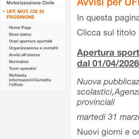
Avvisi per U
Motorizzazione Civile
UFF. MOT. CIV. DI
In questa pagina 
FROSINONE
Home Page
Clicca sul titolo 
Dove siamo
Orari apertura sportelli
Organizzazione e contatti
Apertura sporte
Avvisi all'utenza
dal 01/04/2026
Normative
Turni operativi
Richiesta
Nuova pubblicazio
informazioni/Contatta
l'ufficio
scolastici,Agenz
provinciali
martedì 31 marz
Nuovi giorni e or