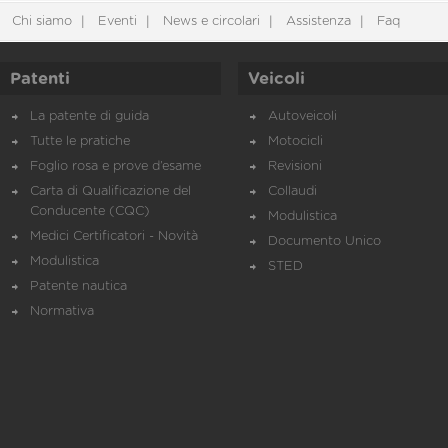
Chi siamo
Eventi
News e circolari
Assistenza
Faq
Patenti
Veicoli
La patente di guida
Autoveicoli
Tutte le pratiche
Motocicli
Foglio rosa e prove d’esame
Revisioni
Carta di Qualificazione del
Collaudi
Conducente (CQC)
Modulistica
Medici Certificatori - Novità
Documento Unico
Modulistica
STED
Patente nautica
Normativa