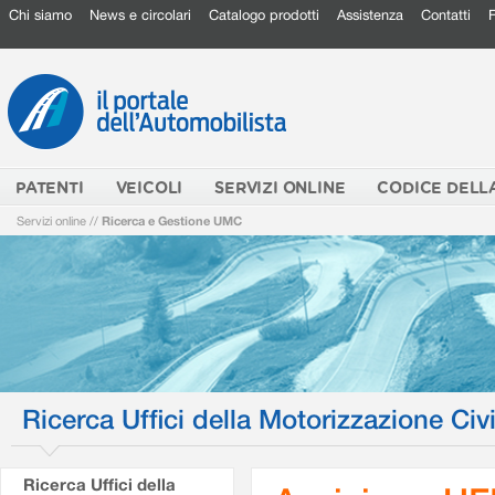
Chi siamo
News e circolari
Catalogo prodotti
Assistenza
Contatti
PATENTI
VEICOLI
SERVIZI ONLINE
CODICE DELL
Servizi online
//
Ricerca e Gestione UMC
Ricerca Uffici della Motorizzazione Civi
Ricerca Uffici della