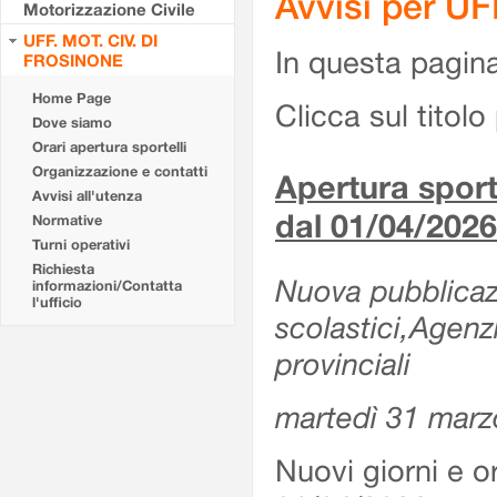
Avvisi per U
Motorizzazione Civile
UFF. MOT. CIV. DI
In questa pagina 
FROSINONE
Home Page
Clicca sul titolo 
Dove siamo
Orari apertura sportelli
Organizzazione e contatti
Apertura sporte
Avvisi all'utenza
dal 01/04/2026
Normative
Turni operativi
Richiesta
Nuova pubblicazio
informazioni/Contatta
l'ufficio
scolastici,Agenz
provinciali
martedì 31 marz
Nuovi giorni e or