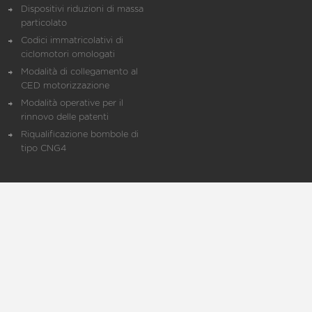
Dispositivi riduzioni di massa
particolato
Codici immatricolativi di
ciclomotori omologati
Modalità di collegamento al
CED motorizzazione
Modalità operative per il
rinnovo delle patenti
Riqualificazione bombole di
tipo CNG4