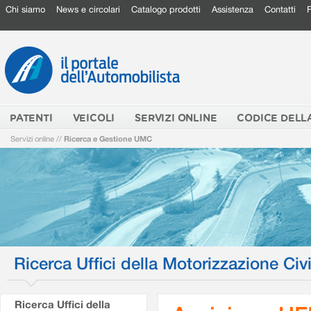
Chi siamo
News e circolari
Catalogo prodotti
Assistenza
Contatti
PATENTI
VEICOLI
SERVIZI ONLINE
CODICE DELL
Servizi online
//
Ricerca e Gestione UMC
Ricerca Uffici della Motorizzazione Civi
Ricerca Uffici della