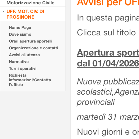
Avvisi per U
Motorizzazione Civile
UFF. MOT. CIV. DI
In questa pagina 
FROSINONE
Home Page
Clicca sul titolo 
Dove siamo
Orari apertura sportelli
Organizzazione e contatti
Apertura sporte
Avvisi all'utenza
dal 01/04/2026
Normative
Turni operativi
Richiesta
Nuova pubblicazio
informazioni/Contatta
l'ufficio
scolastici,Agenz
provinciali
martedì 31 marz
Nuovi giorni e or