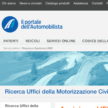
Chi siamo
News e circolari
Catalogo prodotti
Assistenza
Contatti
PATENTI
VEICOLI
SERVIZI ONLINE
CODICE DELL
Servizi online
//
Ricerca e Gestione UMC
Ricerca Uffici della Motorizzazione Civi
Ricerca Uffici della