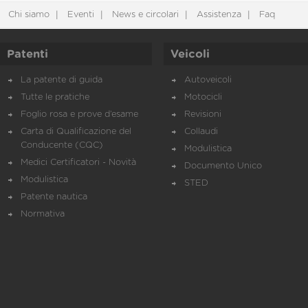
Chi siamo
Eventi
News e circolari
Assistenza
Faq
Patenti
Veicoli
La patente di guida
Autoveicoli
Tutte le pratiche
Motocicli
Foglio rosa e prove d’esame
Revisioni
Carta di Qualificazione del
Collaudi
Conducente (CQC)
Modulistica
Medici Certificatori - Novità
Documento Unico
Modulistica
STED
Patente nautica
Normativa