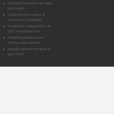
Dispositivi riduzioni di massa
particolato
Codici immatricolativi di
ciclomotori omologati
Modalità di collegamento al
CED motorizzazione
Modalità operative per il
rinnovo delle patenti
Riqualificazione bombole di
tipo CNG4