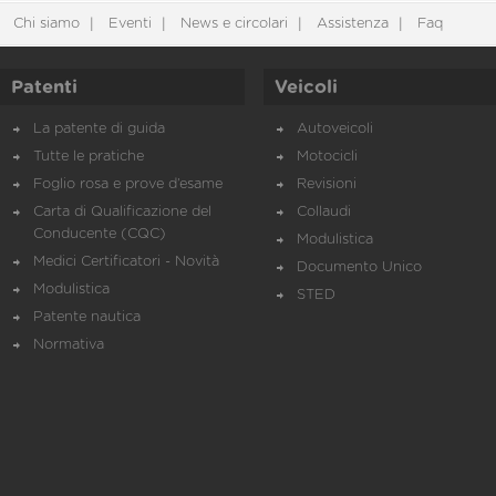
Chi siamo
Eventi
News e circolari
Assistenza
Faq
Patenti
Veicoli
La patente di guida
Autoveicoli
Tutte le pratiche
Motocicli
Foglio rosa e prove d’esame
Revisioni
Carta di Qualificazione del
Collaudi
Conducente (CQC)
Modulistica
Medici Certificatori - Novità
Documento Unico
Modulistica
STED
Patente nautica
Normativa