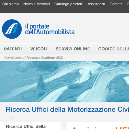
Chi siamo
News e circolari
Catalogo prodotti
Assistenza
Contatti
PATENTI
VEICOLI
SERVIZI ONLINE
CODICE DELL
Servizi online
//
Ricerca e Gestione UMC
Ricerca Uffici della Motorizzazione Civi
Ricerca Uffici della