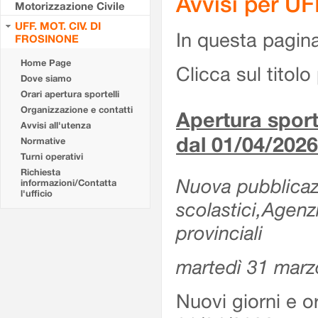
Avvisi per U
Motorizzazione Civile
UFF. MOT. CIV. DI
In questa pagina 
FROSINONE
Home Page
Clicca sul titolo 
Dove siamo
Orari apertura sportelli
Organizzazione e contatti
Apertura sporte
Avvisi all'utenza
dal 01/04/2026
Normative
Turni operativi
Richiesta
Nuova pubblicazio
informazioni/Contatta
l'ufficio
scolastici,Agenz
provinciali
martedì 31 marz
Nuovi giorni e or