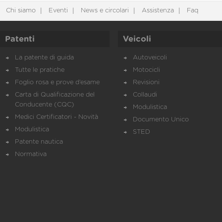
Chi siamo
Eventi
News e circolari
Assistenza
Faq
Patenti
Veicoli
La patente di guida
Autoveicoli
Tutte le pratiche
Motocicli
Foglio rosa e prove d’esame
Revisioni
Carta di Qualificazione del
Collaudi
Conducente (CQC)
Modulistica
Medici Certificatori - Novità
Documento Unico
Modulistica
STED
Patente nautica
Normativa