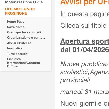
Avvisi per U
Motorizzazione Civile
UFF. MOT. CIV. DI
In questa pagina 
FROSINONE
Home Page
Clicca sul titolo 
Dove siamo
Orari apertura sportelli
Organizzazione e contatti
Apertura sporte
Avvisi all'utenza
dal 01/04/2026
Normative
Turni operativi
Richiesta
Nuova pubblicazio
informazioni/Contatta
l'ufficio
scolastici,Agenz
provinciali
martedì 31 marz
Nuovi giorni e or