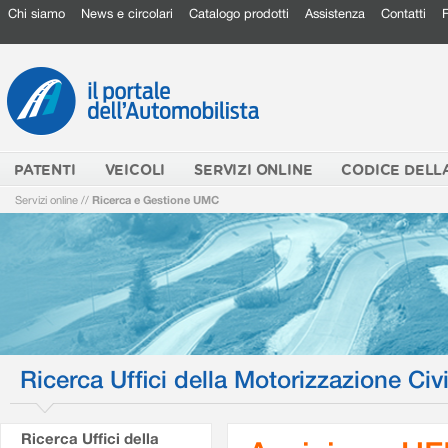
Chi siamo
News e circolari
Catalogo prodotti
Assistenza
Contatti
PATENTI
VEICOLI
SERVIZI ONLINE
CODICE DELL
Servizi online
//
Ricerca e Gestione UMC
Ricerca Uffici della Motorizzazione Civi
Ricerca Uffici della