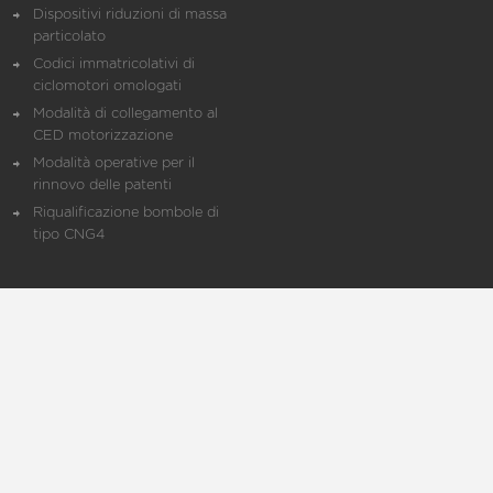
Dispositivi riduzioni di massa
particolato
Codici immatricolativi di
ciclomotori omologati
Modalità di collegamento al
CED motorizzazione
Modalità operative per il
rinnovo delle patenti
Riqualificazione bombole di
tipo CNG4