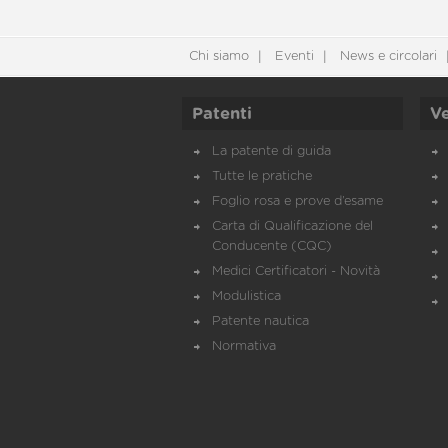
Chi siamo
Eventi
News e circolari
Patenti
Ve
La patente di guida
Tutte le pratiche
Foglio rosa e prove d’esame
Carta di Qualificazione del
Conducente (CQC)
Medici Certificatori - Novità
Modulistica
Patente nautica
Normativa