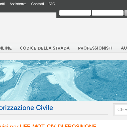
otti
Assistenza
Contatti
FAQ
NLINE
CODICE DELLA STRADA
PROFESSIONISTI
AU
orizzazione Civile
visi per UFF. MOT. CIV. DI FROSINONE