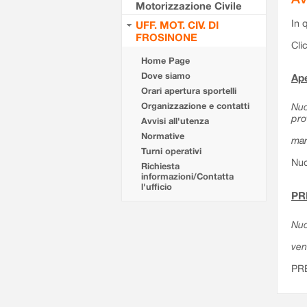
Motorizzazione Civile
In 
UFF. MOT. CIV. DI
FROSINONE
Cli
Home Page
Dove siamo
Ape
Orari apertura sportelli
Organizzazione e contatti
Nuo
pro
Avvisi all'utenza
Normative
mar
Turni operativi
Nuo
Richiesta
informazioni/Contatta
l'ufficio
PR
Nuo
ven
PR