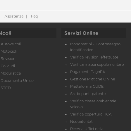
Assistenza
Faq
icoli
Servizi Online
Autoveicoli
Monopattini - Contrassegno
identificativo
Motocicli
Verifica revisioni effettuate
Revisioni
Verifica massa supplementare
Collaudi
Pagamenti PagoPA
Modulistica
Gestione Pratiche Online
Documento Unico
Piattaforma CUDE
STED
Saldo punti patente
Verifica classe ambientale
veicolo
Verifica copertura RCA
Neopatentati
Ricerca Uffici della