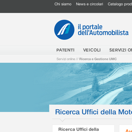
Chi siamo
News e circolari
Catalogo prod
PATENTI
VEICOLI
SERVIZI O
Servizi online
//
Ricerca e Gestione UMC
Ricerca Uffici della Mot
Ricerca Uffici della
Av