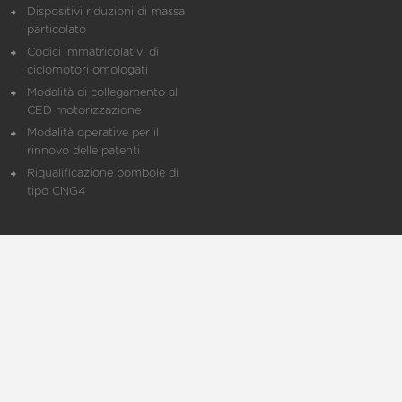
Dispositivi riduzioni di massa
particolato
Codici immatricolativi di
ciclomotori omologati
Modalità di collegamento al
CED motorizzazione
Modalità operative per il
rinnovo delle patenti
Riqualificazione bombole di
tipo CNG4