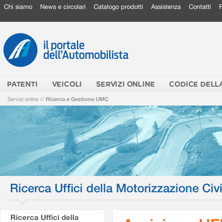
Chi siamo
News e circolari
Catalogo prodotti
Assistenza
Contatti
PATENTI
VEICOLI
SERVIZI ONLINE
CODICE DELL
Servizi online
//
Ricerca e Gestione UMC
Ricerca Uffici della Motorizzazione Civi
Ricerca Uffici della