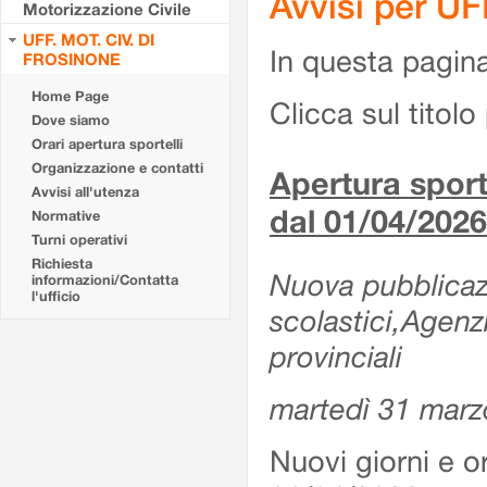
Avvisi per U
Motorizzazione Civile
UFF. MOT. CIV. DI
In questa pagina 
FROSINONE
Home Page
Clicca sul titolo 
Dove siamo
Orari apertura sportelli
Organizzazione e contatti
Apertura sporte
Avvisi all'utenza
dal 01/04/2026
Normative
Turni operativi
Richiesta
Nuova pubblicazio
informazioni/Contatta
l'ufficio
scolastici,Agenz
provinciali
martedì 31 marz
Nuovi giorni e or