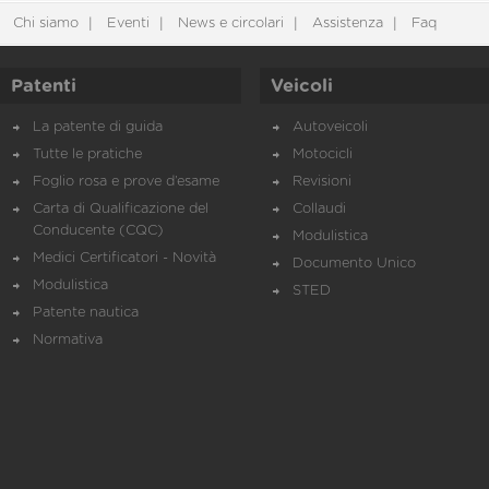
Chi siamo
Eventi
News e circolari
Assistenza
Faq
Patenti
Veicoli
La patente di guida
Autoveicoli
Tutte le pratiche
Motocicli
Foglio rosa e prove d’esame
Revisioni
Carta di Qualificazione del
Collaudi
Conducente (CQC)
Modulistica
Medici Certificatori - Novità
Documento Unico
Modulistica
STED
Patente nautica
Normativa