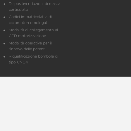
Dispositivi riduzioni di massa
particolato
Codici immatricolativi di
ciclomotori omologati
Modalità di collegamento al
CED motorizzazione
Modalità operative per il
rinnovo delle patenti
Riqualificazione bombole di
tipo CNG4