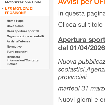
Avvisi per U
Motorizzazione Civile
UFF. MOT. CIV. DI
In questa pagina 
FROSINONE
Home Page
Clicca sul titolo 
Dove siamo
Orari apertura sportelli
Organizzazione e contatti
Apertura sporte
Avvisi all'utenza
dal 01/04/2026
Normative
Turni operativi
Richiesta
Nuova pubblicazio
informazioni/Contatta
l'ufficio
scolastici,Agenz
provinciali
martedì 31 marz
Nuovi giorni e or