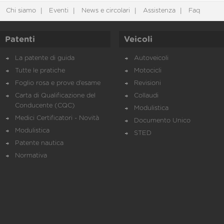
Chi siamo
Eventi
News e circolari
Assistenza
Faq
Patenti
Veicoli
La patente di guida
Autoveicoli
Tutte le pratiche
Motocicli
Foglio rosa e prove d’esame
Revisioni
Carta di Qualificazione del
Collaudi
Conducente (CQC)
Modulistica
Medici Certificatori - Novità
Documento Unico
Modulistica
STED
Patente nautica
Normativa