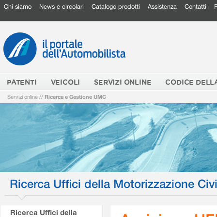
Chi siamo
News e circolari
Catalogo prodotti
Assistenza
Contatti
PATENTI
VEICOLI
SERVIZI ONLINE
CODICE DELL
Servizi online
//
Ricerca e Gestione UMC
Ricerca Uffici della Motorizzazione Civi
Ricerca Uffici della