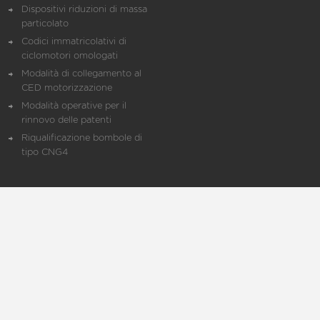
Dispositivi riduzioni di massa
particolato
Codici immatricolativi di
ciclomotori omologati
Modalità di collegamento al
CED motorizzazione
Modalità operative per il
rinnovo delle patenti
Riqualificazione bombole di
tipo CNG4