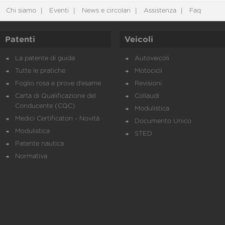
Chi siamo
Eventi
News e circolari
Assistenza
Faq
Patenti
Veicoli
La patente di guida
Autoveicoli
Tutte le pratiche
Motocicli
Foglio rosa e prove d’esame
Revisioni
Carta di Qualificazione del
Collaudi
Conducente (CQC)
Modulistica
Medici Certificatori - Novità
Documento Unico
Modulistica
STED
Patente nautica
Normativa