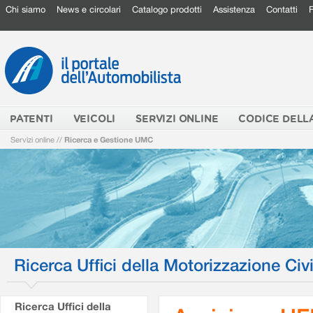
Chi siamo
News e circolari
Catalogo prodotti
Assistenza
Contatti
PATENTI
VEICOLI
SERVIZI ONLINE
CODICE DELL
Servizi online
//
Ricerca e Gestione UMC
Ricerca Uffici della Motorizzazione Civi
Ricerca Uffici della