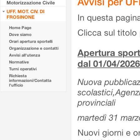
Avvisi per U
Motorizzazione Civile
UFF. MOT. CIV. DI
In questa pagina 
FROSINONE
Home Page
Clicca sul titolo 
Dove siamo
Orari apertura sportelli
Organizzazione e contatti
Apertura sporte
Avvisi all'utenza
dal 01/04/2026
Normative
Turni operativi
Richiesta
Nuova pubblicazio
informazioni/Contatta
l'ufficio
scolastici,Agenz
provinciali
martedì 31 marz
Nuovi giorni e or