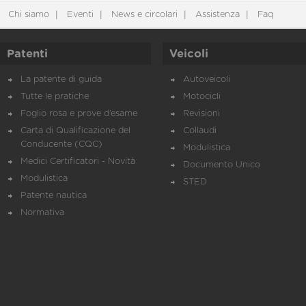
Chi siamo
Eventi
News e circolari
Assistenza
Faq
Patenti
Veicoli
La patente di guida
Autoveicoli
Tutte le pratiche
Motocicli
Foglio rosa e prove d’esame
Revisioni
Carta di Qualificazione del
Collaudi
Conducente (CQC)
Modulistica
Medici Certificatori - Novità
Documento Unico
Modulistica
STED
Patente nautica
Normativa