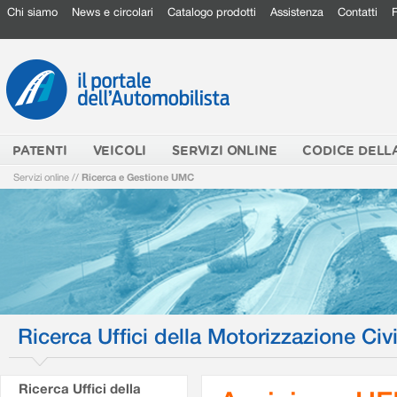
Chi siamo
News e circolari
Catalogo prodotti
Assistenza
Contatti
PATENTI
VEICOLI
SERVIZI ONLINE
CODICE DELL
Servizi online
//
Ricerca e Gestione UMC
Ricerca Uffici della Motorizzazione Civi
Ricerca Uffici della