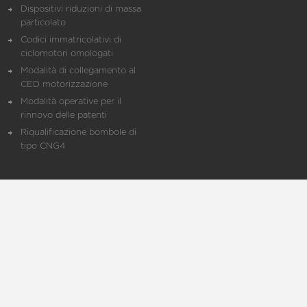
Dispositivi riduzioni di massa
particolato
Codici immatricolativi di
ciclomotori omologati
Modalità di collegamento al
CED motorizzazione
Modalità operative per il
rinnovo delle patenti
Riqualificazione bombole di
tipo CNG4