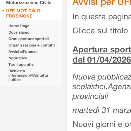
Avvisi per U
Motorizzazione Civile
UFF. MOT. CIV. DI
In questa pagina 
FROSINONE
Home Page
Clicca sul titolo 
Dove siamo
Orari apertura sportelli
Organizzazione e contatti
Apertura sporte
Avvisi all'utenza
dal 01/04/2026
Normative
Turni operativi
Richiesta
Nuova pubblicazio
informazioni/Contatta
l'ufficio
scolastici,Agenz
provinciali
martedì 31 marz
Nuovi giorni e or