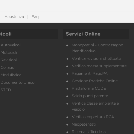
Assistenza
Faq
icoli
Servizi Online
Autoveicoli
Monopattini - Contrassegno
identificativo
Motocicli
Verifica revisioni effettuate
Revisioni
Verifica massa supplementare
Collaudi
Pagamenti PagoPA
Modulistica
Gestione Pratiche Online
Documento Unico
Piattaforma CUDE
STED
Saldo punti patente
Verifica classe ambientale
veicolo
Verifica copertura RCA
Neopatentati
Ricerca Uffici della