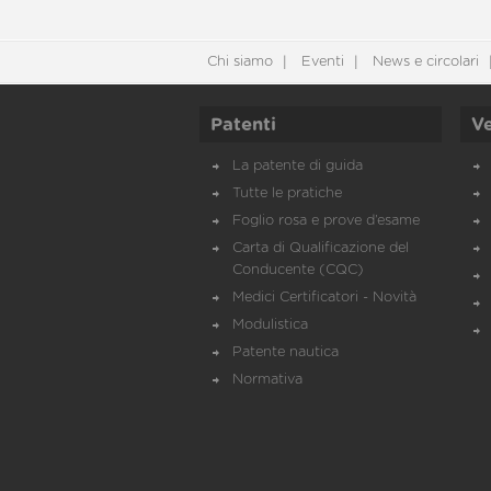
Chi siamo
Eventi
News e circolari
Patenti
Ve
La patente di guida
Tutte le pratiche
Foglio rosa e prove d’esame
Carta di Qualificazione del
Conducente (CQC)
Medici Certificatori - Novità
Modulistica
Patente nautica
Normativa