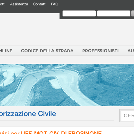
otti
Assistenza
Contatti
FAQ
NLINE
CODICE DELLA STRADA
PROFESSIONISTI
AU
orizzazione Civile
visi per UFF. MOT. CIV. DI FROSINONE