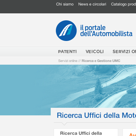
Chi siamo
News e circolari
Catalogo prod
PATENTI
VEICOLI
SERVIZI O
Servizi online
//
Ricerca e Gestione UMC
Ricerca Uffici della Mot
Ricerca Uffici della
Av