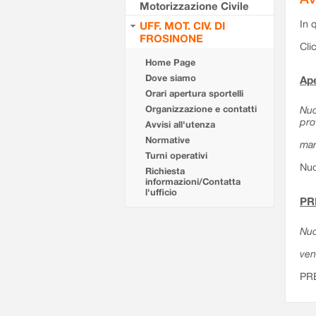
Motorizzazione Civile
In 
UFF. MOT. CIV. DI
FROSINONE
Cli
Home Page
Dove siamo
Ape
Orari apertura sportelli
Organizzazione e contatti
Nuo
pro
Avvisi all'utenza
Normative
mar
Turni operativi
Nuo
Richiesta
informazioni/Contatta
l'ufficio
PR
Nuo
ven
PR