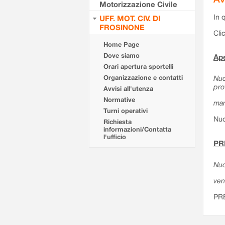
Motorizzazione Civile
In 
UFF. MOT. CIV. DI
FROSINONE
Cli
Home Page
Dove siamo
Ape
Orari apertura sportelli
Organizzazione e contatti
Nuo
pro
Avvisi all'utenza
Normative
mar
Turni operativi
Nuo
Richiesta
informazioni/Contatta
l'ufficio
PR
Nuo
ven
PR