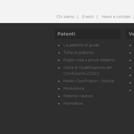
Chi siamo
Eventi
News e circolari
Patenti
Ve
La patente di guida
Tutte le pratiche
Foglio rosa e prove d’esame
Carta di Qualificazione del
Conducente (CQC)
Medici Certificatori - Novità
Modulistica
Patente nautica
Normativa