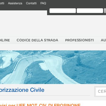
otti
Assistenza
Contatti
FAQ
NLINE
CODICE DELLA STRADA
PROFESSIONISTI
AU
orizzazione Civile
visi per UFF. MOT. CIV. DI FROSINONE