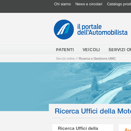
Chi siamo
News e circolari
Catalogo prod
PATENTI
VEICOLI
SERVIZI O
Servizi online
//
Ricerca e Gestione UMC
Ricerca Uffici della Mot
Ricerca Uffici della
Av