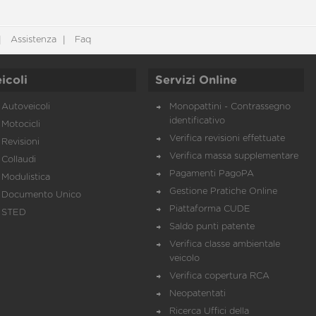
Assistenza
Faq
icoli
Servizi Online
Autoveicoli
Monopattini - Contrassegno
identificativo
Motocicli
Verifica revisioni effettuate
Revisioni
Verifica massa supplementare
Collaudi
Pagamenti PagoPA
Modulistica
Gestione Pratiche Online
Documento Unico
Piattaforma CUDE
STED
Saldo punti patente
Verifica classe ambientale
veicolo
Verifica copertura RCA
Neopatentati
Ricerca Uffici della