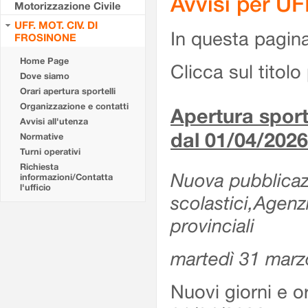
Avvisi per U
Motorizzazione Civile
UFF. MOT. CIV. DI
In questa pagina 
FROSINONE
Home Page
Clicca sul titolo 
Dove siamo
Orari apertura sportelli
Organizzazione e contatti
Apertura sporte
Avvisi all'utenza
dal 01/04/2026
Normative
Turni operativi
Richiesta
Nuova pubblicazio
informazioni/Contatta
l'ufficio
scolastici,Agenz
provinciali
martedì 31 marz
Nuovi giorni e or