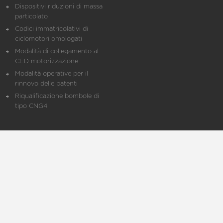
Dispositivi riduzioni di massa
particolato
Codici immatricolativi di
ciclomotori omologati
Modalità di collegamento al
CED motorizzazione
Modalità operative per il
rinnovo delle patenti
Riqualificazione bombole di
tipo CNG4