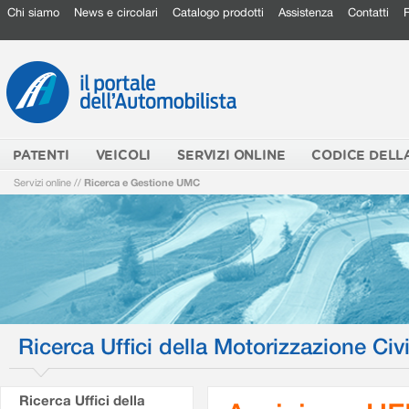
Chi siamo
News e circolari
Catalogo prodotti
Assistenza
Contatti
PATENTI
VEICOLI
SERVIZI ONLINE
CODICE DELL
Servizi online
//
Ricerca e Gestione UMC
Ricerca Uffici della Motorizzazione Civi
Ricerca Uffici della