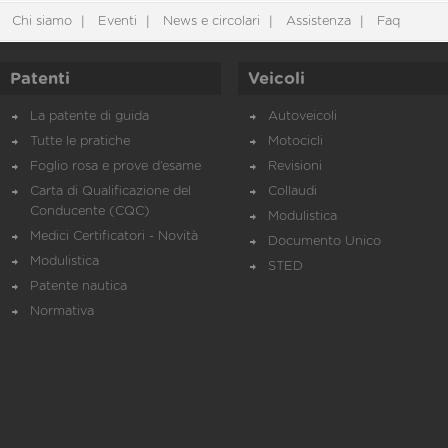
Chi siamo
Eventi
News e circolari
Assistenza
Faq
Patenti
Veicoli
La patente di guida
Autoveicoli
Tutte le pratiche
Motocicli
Foglio rosa e prove d’esame
Revisioni
Carta di Qualificazione del
Collaudi
Conducente (CQC)
Modulistica
Medici Certificatori - Novità
Documento Unico
Modulistica
STED
Patente nautica
Normativa