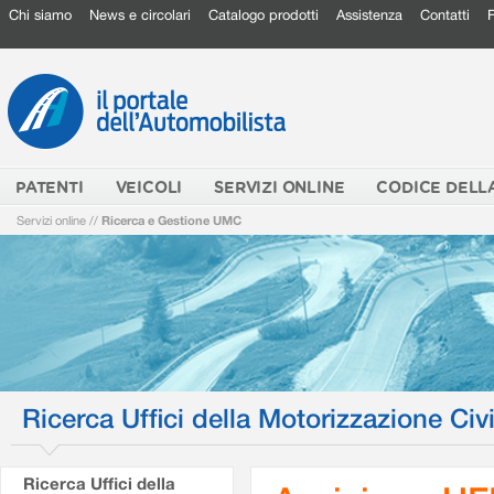
Chi siamo
News e circolari
Catalogo prodotti
Assistenza
Contatti
PATENTI
VEICOLI
SERVIZI ONLINE
CODICE DELL
Servizi online
//
Ricerca e Gestione UMC
Ricerca Uffici della Motorizzazione Civi
Ricerca Uffici della