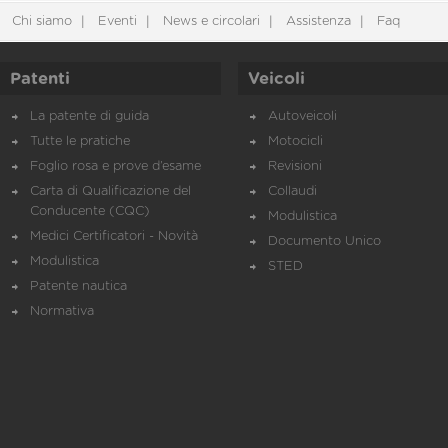
Chi siamo
Eventi
News e circolari
Assistenza
Faq
Patenti
Veicoli
La patente di guida
Autoveicoli
Tutte le pratiche
Motocicli
Foglio rosa e prove d’esame
Revisioni
Carta di Qualificazione del
Collaudi
Conducente (CQC)
Modulistica
Medici Certificatori - Novità
Documento Unico
Modulistica
STED
Patente nautica
Normativa