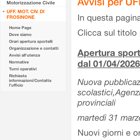
Avvisi per U
Motorizzazione Civile
UFF. MOT. CIV. DI
In questa pagina 
FROSINONE
Home Page
Clicca sul titolo 
Dove siamo
Orari apertura sportelli
Organizzazione e contatti
Apertura sporte
Avvisi all'utenza
dal 01/04/2026
Normative
Turni operativi
Richiesta
Nuova pubblicazio
informazioni/Contatta
l'ufficio
scolastici,Agenz
provinciali
martedì 31 marz
Nuovi giorni e or