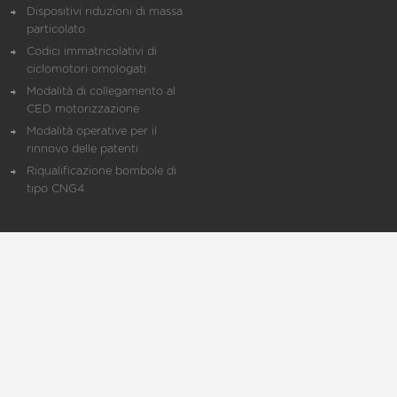
Dispositivi riduzioni di massa
particolato
Codici immatricolativi di
ciclomotori omologati
Modalità di collegamento al
CED motorizzazione
Modalità operative per il
rinnovo delle patenti
Riqualificazione bombole di
tipo CNG4