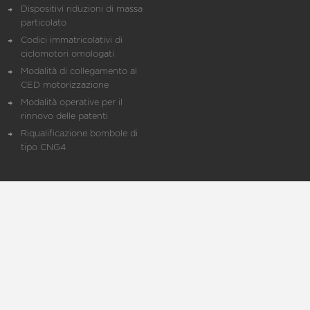
Dispositivi riduzioni di massa
particolato
Codici immatricolativi di
ciclomotori omologati
Modalità di collegamento al
CED motorizzazione
Modalità operative per il
rinnovo delle patenti
Riqualificazione bombole di
tipo CNG4