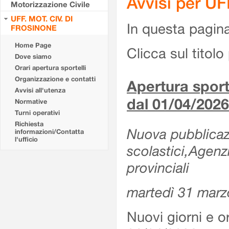
Avvisi per U
Motorizzazione Civile
UFF. MOT. CIV. DI
In questa pagina 
FROSINONE
Home Page
Clicca sul titolo 
Dove siamo
Orari apertura sportelli
Organizzazione e contatti
Apertura sporte
Avvisi all'utenza
dal 01/04/2026
Normative
Turni operativi
Richiesta
Nuova pubblicazio
informazioni/Contatta
l'ufficio
scolastici,Agenz
provinciali
martedì 31 marz
Nuovi giorni e or