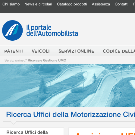
Chi siamo
News e circolari
Catalogo prodotti
Assistenza
Contatti
PATENTI
VEICOLI
SERVIZI ONLINE
CODICE DELL
Servizi online
//
Ricerca e Gestione UMC
Ricerca Uffici della Motorizzazione Civi
Ricerca Uffici della