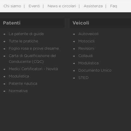
Chi siamo
Eventi
News e circolari
Assistenza
Faq
Patenti
Veicoli
La patente di guida
Autoveicoli
Tutte le pratiche
Motocicli
Foglio rosa e prove d’esame
Revisioni
Carta di Qualificazione del
Collaudi
Conducente (CQC)
Modulistica
Medici Certificatori - Novità
Documento Unico
Modulistica
STED
Patente nautica
Normativa