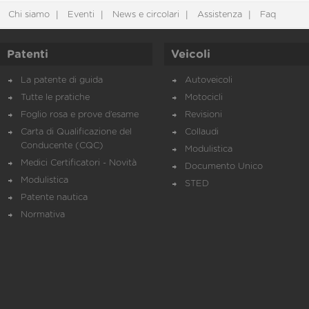
Chi siamo
Eventi
News e circolari
Assistenza
Faq
Patenti
Veicoli
La patente di guida
Autoveicoli
Tutte le pratiche
Motocicli
Foglio rosa e prove d’esame
Revisioni
Carta di Qualificazione del
Collaudi
Conducente (CQC)
Modulistica
Medici Certificatori - Novità
Documento Unico
Modulistica
STED
Patente nautica
Normativa