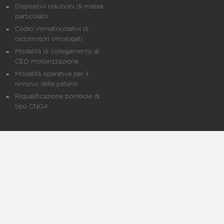
Dispositivi riduzioni di massa
particolato
Codici immatricolativi di
ciclomotori omologati
Modalità di collegamento al
CED motorizzazione
Modalità operative per il
rinnovo delle patenti
Riqualificazione bombole di
tipo CNG4