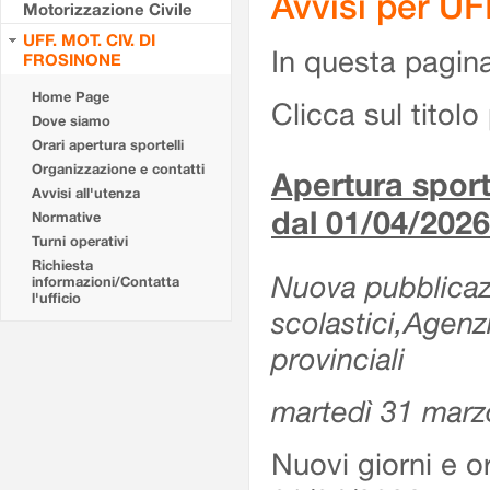
Avvisi per U
Motorizzazione Civile
UFF. MOT. CIV. DI
In questa pagina 
FROSINONE
Home Page
Clicca sul titolo 
Dove siamo
Orari apertura sportelli
Organizzazione e contatti
Apertura sporte
Avvisi all'utenza
dal 01/04/2026
Normative
Turni operativi
Richiesta
Nuova pubblicazio
informazioni/Contatta
l'ufficio
scolastici,Agenz
provinciali
martedì 31 marz
Nuovi giorni e or