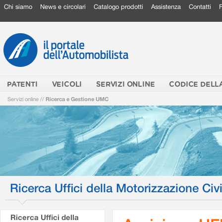
Chi siamo
News e circolari
Catalogo prodotti
Assistenza
Contatti
PATENTI
VEICOLI
SERVIZI ONLINE
CODICE DELL
Servizi online
//
Ricerca e Gestione UMC
Ricerca Uffici della Motorizzazione Civi
Ricerca Uffici della