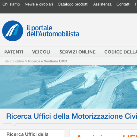
Chi siamo
News e circolari
Catalogo prodotti
Assistenza
Contatti
PATENTI
VEICOLI
SERVIZI ONLINE
CODICE DELL
Servizi online
//
Ricerca e Gestione UMC
Ricerca Uffici della Motorizzazione Civi
Ricerca Uffici della