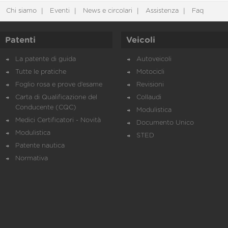
Chi siamo
Eventi
News e circolari
Assistenza
Faq
Patenti
Veicoli
La patente di guida
Autoveicoli
Tutte le pratiche
Motocicli
Foglio rosa e prove d’esame
Revisioni
Carta di Qualificazione del
Collaudi
Conducente (CQC)
Modulistica
Medici Certificatori - Novità
Documento Unico
Modulistica
STED
Patente nautica
Normativa