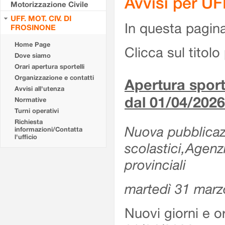
Avvisi per U
Motorizzazione Civile
UFF. MOT. CIV. DI
In questa pagina 
FROSINONE
Home Page
Clicca sul titolo 
Dove siamo
Orari apertura sportelli
Organizzazione e contatti
Apertura sporte
Avvisi all'utenza
dal 01/04/2026
Normative
Turni operativi
Richiesta
Nuova pubblicazio
informazioni/Contatta
l'ufficio
scolastici,Agenz
provinciali
martedì 31 marz
Nuovi giorni e or