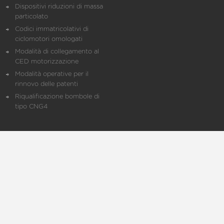
Dispositivi riduzioni di massa
particolato
Codici immatricolativi di
ciclomotori omologati
Modalità di collegamento al
CED motorizzazione
Modalità operative per il
rinnovo delle patenti
Riqualificazione bombole di
tipo CNG4