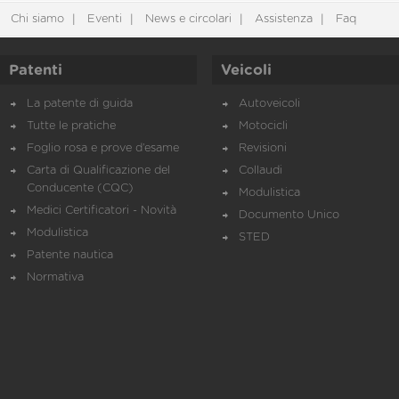
Chi siamo
Eventi
News e circolari
Assistenza
Faq
Patenti
Veicoli
La patente di guida
Autoveicoli
Tutte le pratiche
Motocicli
Foglio rosa e prove d’esame
Revisioni
Carta di Qualificazione del
Collaudi
Conducente (CQC)
Modulistica
Medici Certificatori - Novità
Documento Unico
Modulistica
STED
Patente nautica
Normativa