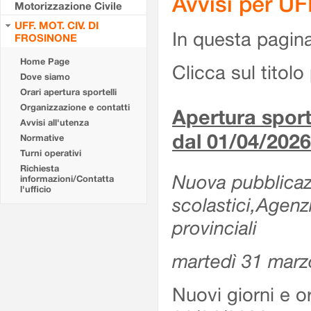
Avvisi per U
Motorizzazione Civile
UFF. MOT. CIV. DI
In questa pagina 
FROSINONE
Home Page
Clicca sul titolo 
Dove siamo
Orari apertura sportelli
Organizzazione e contatti
Apertura sporte
Avvisi all'utenza
dal 01/04/2026
Normative
Turni operativi
Richiesta
Nuova pubblicazio
informazioni/Contatta
l'ufficio
scolastici,Agenz
provinciali
martedì 31 marz
Nuovi giorni e or