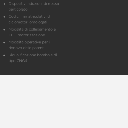
Dispositivi riduzioni di massa
particolato
Codici immatricolativi di
ciclomotori omologati
Modalità di collegamento al
CED motorizzazione
Modalità operative per il
rinnovo delle patenti
Riqualificazione bombole di
tipo CNG4