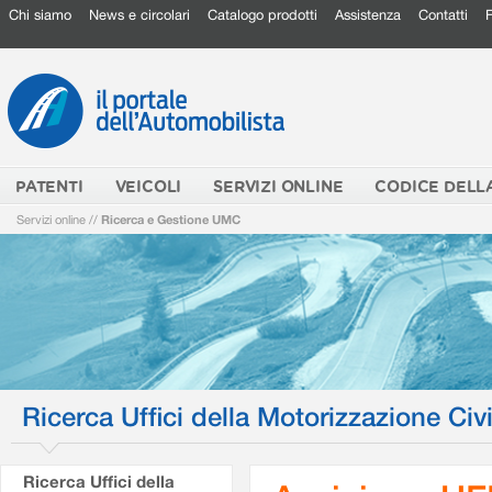
Chi siamo
News e circolari
Catalogo prodotti
Assistenza
Contatti
PATENTI
VEICOLI
SERVIZI ONLINE
CODICE DELL
Servizi online
//
Ricerca e Gestione UMC
Ricerca Uffici della Motorizzazione Civi
Ricerca Uffici della