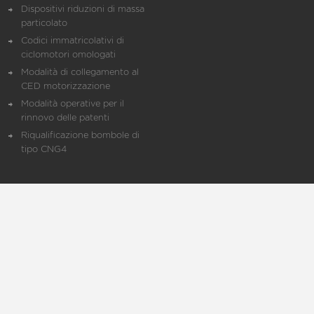
Dispositivi riduzioni di massa
particolato
Codici immatricolativi di
ciclomotori omologati
Modalità di collegamento al
CED motorizzazione
Modalità operative per il
rinnovo delle patenti
Riqualificazione bombole di
tipo CNG4