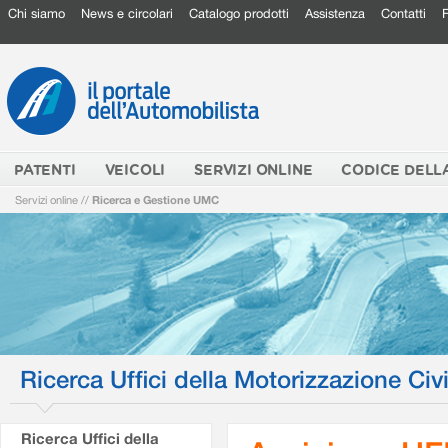
Chi siamo
News e circolari
Catalogo prodotti
Assistenza
Contatti
PATENTI
VEICOLI
SERVIZI ONLINE
CODICE DELL
Servizi online
//
Ricerca e Gestione UMC
Ricerca Uffici della Motorizzazione Civi
Ricerca Uffici della