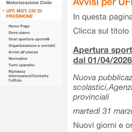
Avvisi per U
Motorizzazione Civile
UFF. MOT. CIV. DI
In questa pagina 
FROSINONE
Home Page
Clicca sul titolo 
Dove siamo
Orari apertura sportelli
Organizzazione e contatti
Apertura sporte
Avvisi all'utenza
dal 01/04/2026
Normative
Turni operativi
Richiesta
Nuova pubblicazio
informazioni/Contatta
l'ufficio
scolastici,Agenz
provinciali
martedì 31 marz
Nuovi giorni e or