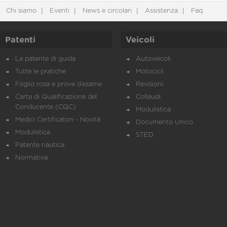
Chi siamo
Eventi
News e circolari
Assistenza
Faq
Patenti
Veicoli
La patente di guida
Autoveicoli
Tutte le pratiche
Motocicli
Foglio rosa e prove d’esame
Revisioni
Carta di Qualificazione del
Collaudi
Conducente (CQC)
Modulistica
Medici Certificatori - Novità
Documento Unico
Modulistica
STED
Patente nautica
Normativa