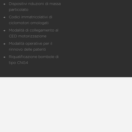
Dispositivi riduzioni di massa
particolato
Codici immatricolativi di
ciclomotori omologati
Modalità di collegamento al
CED motorizzazione
Modalità operative per il
rinnovo delle patenti
Riqualificazione bombole di
tipo CNG4