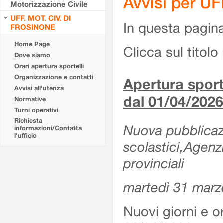
Avvisi per U
Motorizzazione Civile
UFF. MOT. CIV. DI
In questa pagina 
FROSINONE
Home Page
Clicca sul titolo 
Dove siamo
Orari apertura sportelli
Organizzazione e contatti
Apertura sporte
Avvisi all'utenza
dal 01/04/2026
Normative
Turni operativi
Richiesta
Nuova pubblicazio
informazioni/Contatta
l'ufficio
scolastici,Agenz
provinciali
martedì 31 marz
Nuovi giorni e or