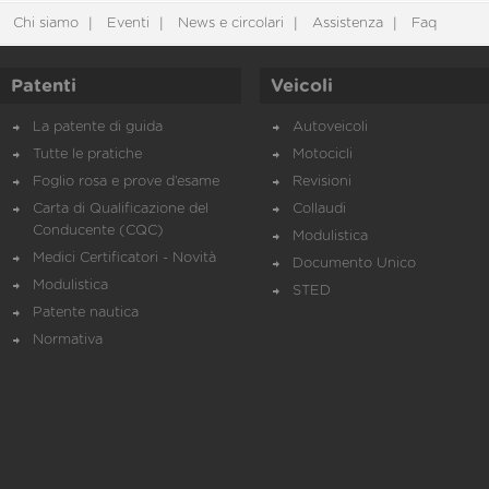
Chi siamo
Eventi
News e circolari
Assistenza
Faq
Patenti
Veicoli
La patente di guida
Autoveicoli
Tutte le pratiche
Motocicli
Foglio rosa e prove d’esame
Revisioni
Carta di Qualificazione del
Collaudi
Conducente (CQC)
Modulistica
Medici Certificatori - Novità
Documento Unico
Modulistica
STED
Patente nautica
Normativa