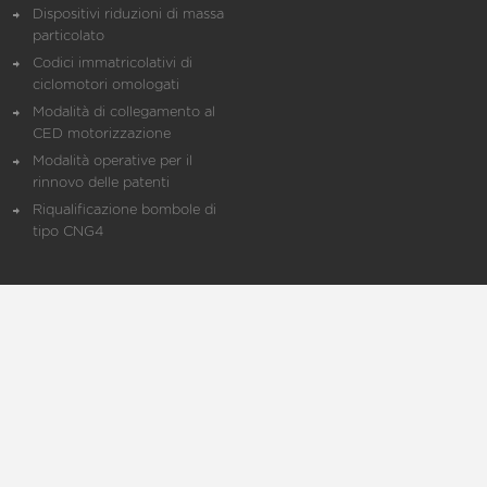
Dispositivi riduzioni di massa
particolato
Codici immatricolativi di
ciclomotori omologati
Modalità di collegamento al
CED motorizzazione
Modalità operative per il
rinnovo delle patenti
Riqualificazione bombole di
tipo CNG4