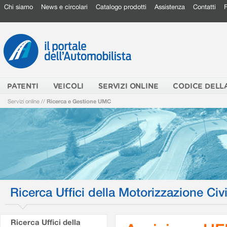
Chi siamo
News e circolari
Catalogo prodotti
Assistenza
Contatti
PATENTI
VEICOLI
SERVIZI ONLINE
CODICE DELL
Servizi online
//
Ricerca e Gestione UMC
Ricerca Uffici della Motorizzazione Civi
Ricerca Uffici della