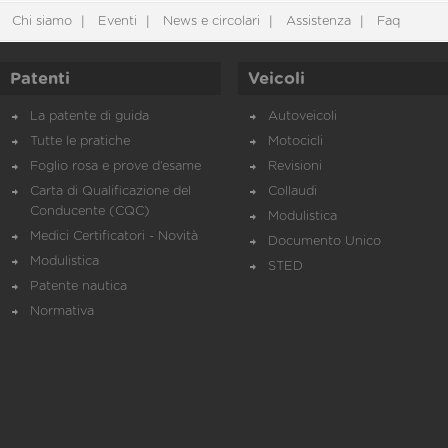
Chi siamo
Eventi
News e circolari
Assistenza
Faq
Patenti
Veicoli
La patente di guida
Autoveicoli
Tutte le pratiche
Motocicli
Foglio rosa e prove d’esame
Revisioni
Carta di Qualificazione del
Collaudi
Conducente (CQC)
Modulistica
Medici Certificatori - Novità
Documento Unico
Modulistica
STED
Patente nautica
Normativa