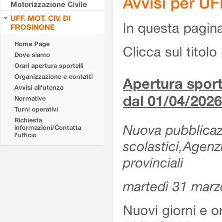
Avvisi per U
Motorizzazione Civile
UFF. MOT. CIV. DI
In questa pagina 
FROSINONE
Home Page
Clicca sul titolo 
Dove siamo
Orari apertura sportelli
Organizzazione e contatti
Apertura sporte
Avvisi all'utenza
dal 01/04/2026
Normative
Turni operativi
Richiesta
Nuova pubblicazio
informazioni/Contatta
l'ufficio
scolastici,Agenz
provinciali
martedì 31 marz
Nuovi giorni e or