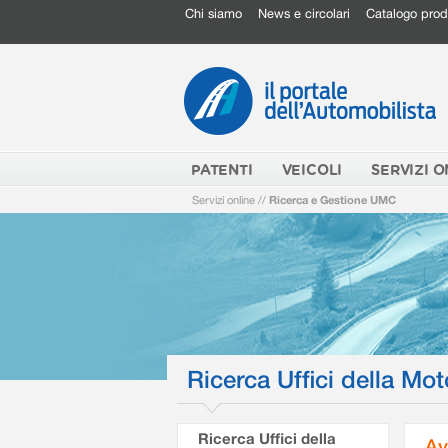
Chi siamo
News e circolari
Catalogo prod
PATENTI
VEICOLI
SERVIZI O
Servizi online
//
Ricerca e Gestione UMC
Ricerca Uffici della Mot
Ricerca Uffici della
Av