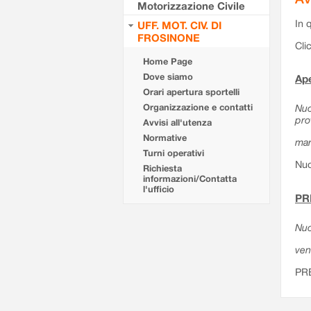
Motorizzazione Civile
In 
UFF. MOT. CIV. DI
FROSINONE
Cli
Home Page
Dove siamo
Ape
Orari apertura sportelli
Organizzazione e contatti
Nuo
pro
Avvisi all'utenza
Normative
mar
Turni operativi
Nuo
Richiesta
informazioni/Contatta
l'ufficio
PR
Nuo
ven
PR