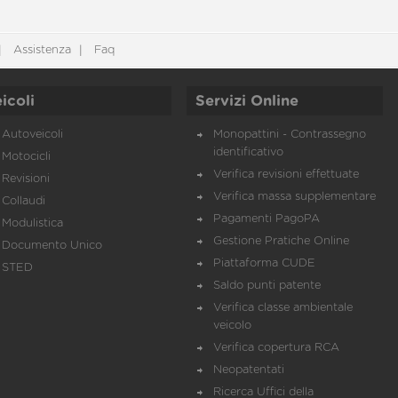
Assistenza
Faq
icoli
Servizi Online
Autoveicoli
Monopattini - Contrassegno
identificativo
Motocicli
Verifica revisioni effettuate
Revisioni
Verifica massa supplementare
Collaudi
Pagamenti PagoPA
Modulistica
Gestione Pratiche Online
Documento Unico
Piattaforma CUDE
STED
Saldo punti patente
Verifica classe ambientale
veicolo
Verifica copertura RCA
Neopatentati
Ricerca Uffici della