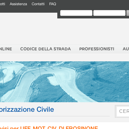
otti
Assistenza
Contatti
FAQ
NLINE
CODICE DELLA STRADA
PROFESSIONISTI
AU
orizzazione Civile
visi per UFF. MOT. CIV. DI FROSINONE