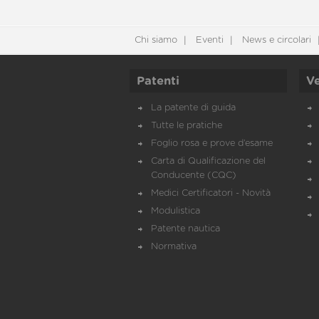
Chi siamo
Eventi
News e circolari
Patenti
Ve
La patente di guida
Tutte le pratiche
Foglio rosa e prove d’esame
Carta di Qualificazione del
Conducente (CQC)
Medici Certificatori - Novità
Modulistica
Patente nautica
Normativa