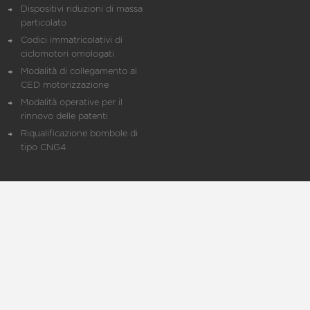
Dispositivi riduzioni di massa
particolato
Codici immatricolativi di
ciclomotori omologati
Modalità di collegamento al
CED motorizzazione
Modalità operative per il
rinnovo delle patenti
Riqualificazione bombole di
tipo CNG4