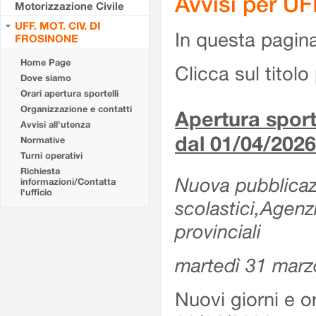
Avvisi per U
Motorizzazione Civile
UFF. MOT. CIV. DI
In questa pagina 
FROSINONE
Home Page
Clicca sul titolo 
Dove siamo
Orari apertura sportelli
Organizzazione e contatti
Apertura sporte
Avvisi all'utenza
dal 01/04/2026
Normative
Turni operativi
Richiesta
Nuova pubblicazio
informazioni/Contatta
l'ufficio
scolastici,Agenz
provinciali
martedì 31 marz
Nuovi giorni e or