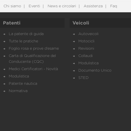
Chi siamo
Eventi
News e circolari
Assistenza
Faq
Patenti
Veicoli
La patente di guida
Autoveicoli
Tutte le pratiche
Motocicli
Foglio rosa e prove d’esame
Revisioni
Carta di Qualificazione del
Collaudi
Conducente (CQC)
Modulistica
Medici Certificatori - Novità
Documento Unico
Modulistica
STED
Patente nautica
Normativa