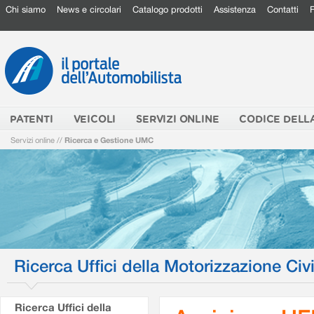
Chi siamo
News e circolari
Catalogo prodotti
Assistenza
Contatti
PATENTI
VEICOLI
SERVIZI ONLINE
CODICE DELL
Servizi online
//
Ricerca e Gestione UMC
Ricerca Uffici della Motorizzazione Civi
Ricerca Uffici della