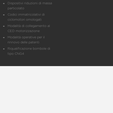
Dispositivi riduzioni di massa
particolato
Codici immatricolativi di
ciclomotori omologati
Modalità di collegamento al
CED motorizzazione
Modalità operative per il
rinnovo delle patenti
Riqualificazione bombole di
tipo CNG4