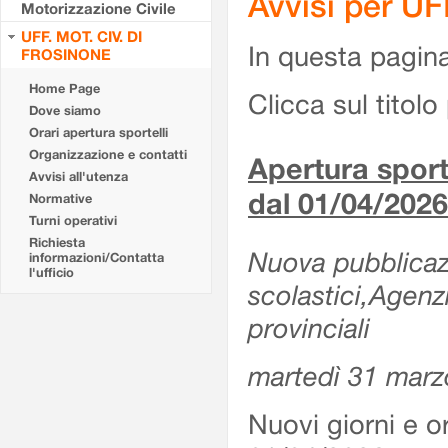
Avvisi per U
Motorizzazione Civile
UFF. MOT. CIV. DI
In questa pagina 
FROSINONE
Home Page
Clicca sul titolo 
Dove siamo
Orari apertura sportelli
Organizzazione e contatti
Apertura sporte
Avvisi all'utenza
dal 01/04/2026
Normative
Turni operativi
Richiesta
Nuova pubblicazio
informazioni/Contatta
l'ufficio
scolastici,Agenz
provinciali
martedì 31 marz
Nuovi giorni e or