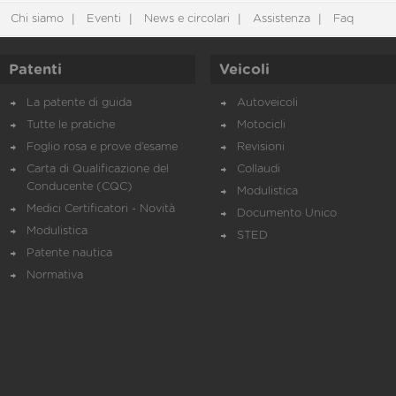
Chi siamo
Eventi
News e circolari
Assistenza
Faq
Patenti
Veicoli
La patente di guida
Autoveicoli
Tutte le pratiche
Motocicli
Foglio rosa e prove d’esame
Revisioni
Carta di Qualificazione del
Collaudi
Conducente (CQC)
Modulistica
Medici Certificatori - Novità
Documento Unico
Modulistica
STED
Patente nautica
Normativa