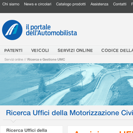
Chi siamo
News e circolari
Catalogo prodotti
Assistenza
Contatti
PATENTI
VEICOLI
SERVIZI ONLINE
CODICE DELL
Servizi online
//
Ricerca e Gestione UMC
Ricerca Uffici della Motorizzazione Civi
Ricerca Uffici della