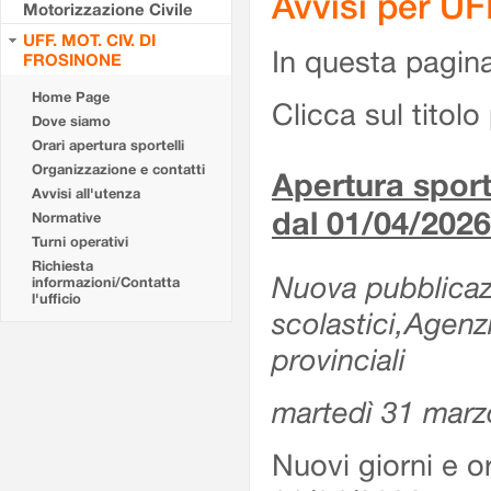
Avvisi per U
Motorizzazione Civile
UFF. MOT. CIV. DI
In questa pagina 
FROSINONE
Home Page
Clicca sul titolo 
Dove siamo
Orari apertura sportelli
Organizzazione e contatti
Apertura sporte
Avvisi all'utenza
dal 01/04/2026
Normative
Turni operativi
Richiesta
Nuova pubblicazio
informazioni/Contatta
l'ufficio
scolastici,Agenz
provinciali
martedì 31 marz
Nuovi giorni e or