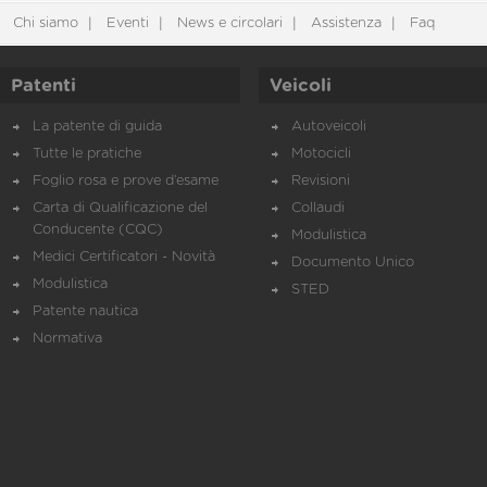
Chi siamo
Eventi
News e circolari
Assistenza
Faq
Patenti
Veicoli
La patente di guida
Autoveicoli
Tutte le pratiche
Motocicli
Foglio rosa e prove d’esame
Revisioni
Carta di Qualificazione del
Collaudi
Conducente (CQC)
Modulistica
Medici Certificatori - Novità
Documento Unico
Modulistica
STED
Patente nautica
Normativa