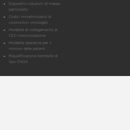
Dispositivi riduzioni di massa
particolato
Codici immatricolativi di
ciclomotori omologati
Modalità di collegamento al
CED motorizzazione
Modalità operative per il
rinnovo delle patenti
Riqualificazione bombole di
tipo CNG4