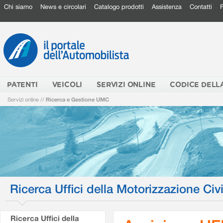
Chi siamo
News e circolari
Catalogo prodotti
Assistenza
Contatti
PATENTI
VEICOLI
SERVIZI ONLINE
CODICE DELL
Servizi online
//
Ricerca e Gestione UMC
Ricerca Uffici della Motorizzazione Civi
Ricerca Uffici della