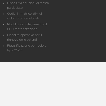
Dispositivi riduzioni di massa
particolato
Codici immatricolativi di
ciclomotori omologati
Modalità di collegamento al
CED motorizzazione
Modalità operative per il
rinnovo delle patenti
Riqualificazione bombole di
tipo CNG4