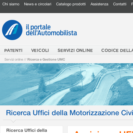
Chi siamo
News e circolari
Catalogo prodotti
Assistenza
Contatti
PATENTI
VEICOLI
SERVIZI ONLINE
CODICE DELL
Servizi online
//
Ricerca e Gestione UMC
Ricerca Uffici della Motorizzazione Civi
Ricerca Uffici della