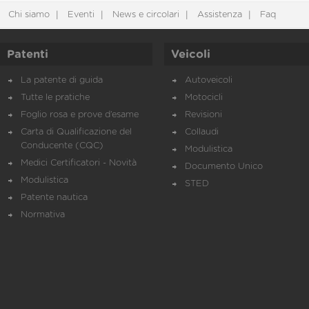
Chi siamo
Eventi
News e circolari
Assistenza
Faq
Patenti
Veicoli
La patente di guida
Autoveicoli
Tutte le pratiche
Motocicli
Foglio rosa e prove d’esame
Revisioni
Carta di Qualificazione del
Collaudi
Conducente (CQC)
Modulistica
Medici Certificatori - Novità
Documento Unico
Modulistica
STED
Patente nautica
Normativa