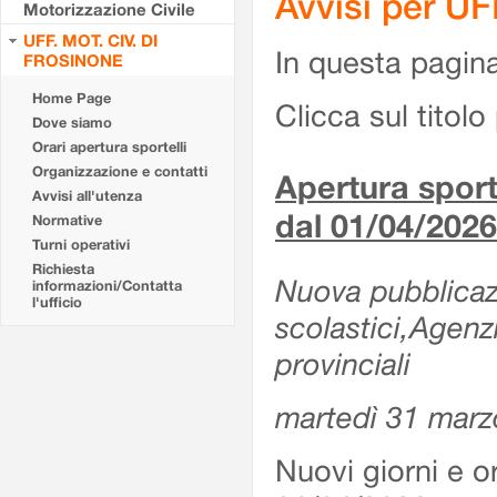
Avvisi per U
Motorizzazione Civile
UFF. MOT. CIV. DI
In questa pagina 
FROSINONE
Home Page
Clicca sul titolo 
Dove siamo
Orari apertura sportelli
Organizzazione e contatti
Apertura sporte
Avvisi all'utenza
dal 01/04/2026
Normative
Turni operativi
Richiesta
Nuova pubblicazio
informazioni/Contatta
l'ufficio
scolastici,Agenz
provinciali
martedì 31 marz
Nuovi giorni e or