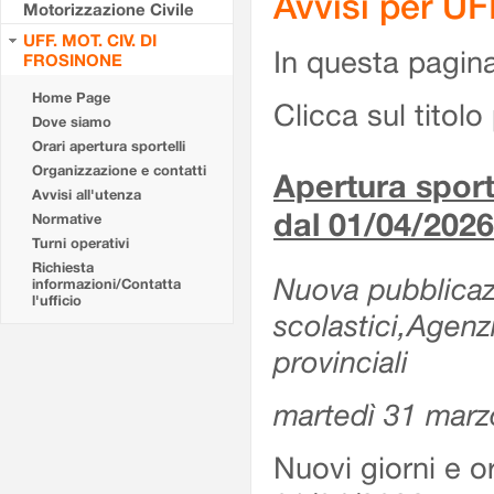
Avvisi per U
Motorizzazione Civile
UFF. MOT. CIV. DI
In questa pagina 
FROSINONE
Home Page
Clicca sul titolo 
Dove siamo
Orari apertura sportelli
Organizzazione e contatti
Apertura sporte
Avvisi all'utenza
dal 01/04/2026
Normative
Turni operativi
Richiesta
Nuova pubblicazio
informazioni/Contatta
l'ufficio
scolastici,Agenz
provinciali
martedì 31 marz
Nuovi giorni e or