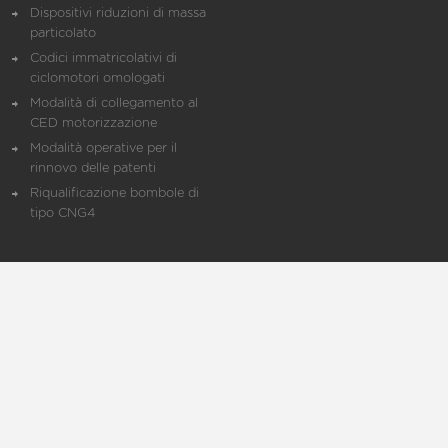
Dispositivi riduzioni di massa
particolato
Codici immatricolativi di
ciclomotori omologati
Modalità di collegamento al
CED motorizzazione
Modalità operative per il
rinnovo delle patenti
Riqualificazione bombole di
tipo CNG4