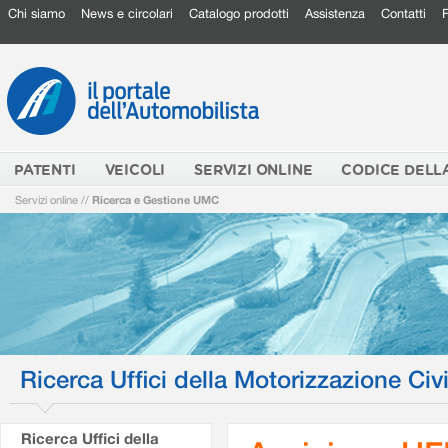
Chi siamo
News e circolari
Catalogo prodotti
Assistenza
Contatti
PATENTI
VEICOLI
SERVIZI ONLINE
CODICE DELL
Servizi online
//
Ricerca e Gestione UMC
Ricerca Uffici della Motorizzazione Civi
Ricerca Uffici della