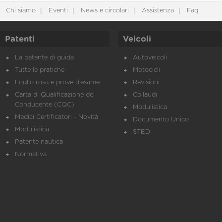
Chi siamo
Eventi
News e circolari
Assistenza
Faq
Patenti
Veicoli
La patente di guida
Autoveicoli
Tutte le pratiche
Motocicli
Foglio rosa e prove d’esame
Revisioni
Carta di Qualificazione del
Collaudi
Conducente (CQC)
Modulistica
Medici Certificatori - Novità
Documento Unico
Modulistica
STED
Patente nautica
Normativa