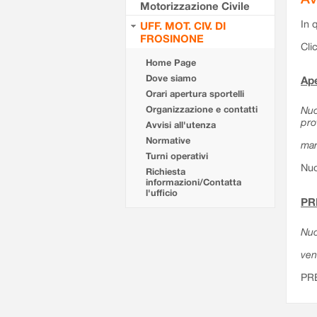
Motorizzazione Civile
In 
UFF. MOT. CIV. DI
FROSINONE
Cli
Home Page
Dove siamo
Ape
Orari apertura sportelli
Organizzazione e contatti
Nuo
pro
Avvisi all'utenza
Normative
mar
Turni operativi
Nuo
Richiesta
informazioni/Contatta
l'ufficio
PR
Nuo
ven
PR