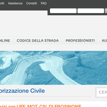
otti
Assistenza
Contatti
FAQ
NLINE
CODICE DELLA STRADA
PROFESSIONISTI
AU
orizzazione Civile
visi per UFF. MOT. CIV. DI FROSINONE