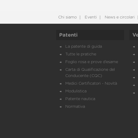
Chi siamo
Eventi
News e circolari
Patenti
Ve
La patente di guida
Tutte le pratiche
Foglio rosa e prove d’esame
Carta di Qualificazione del
Conducente (CQC)
Medici Certificatori - Novità
Modulistica
Patente nautica
Normativa