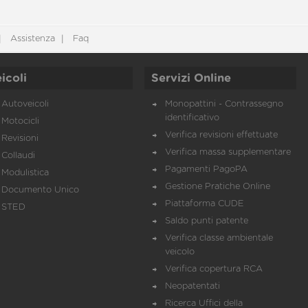
Assistenza
Faq
icoli
Servizi Online
Autoveicoli
Monopattini - Contrassegno
identificativo
Motocicli
Verifica revisioni effettuate
Revisioni
Verifica massa supplementare
Collaudi
Pagamenti PagoPA
Modulistica
Gestione Pratiche Online
Documento Unico
Piattaforma CUDE
STED
Saldo punti patente
Verifica classe ambientale
veicolo
Verifica copertura RCA
Neopatentati
Ricerca Uffici della