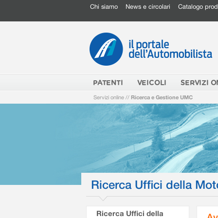
Chi siamo
News e circolari
Catalogo prod
PATENTI
VEICOLI
SERVIZI O
Servizi online
//
Ricerca e Gestione UMC
Ricerca Uffici della Mot
Ricerca Uffici della
Av