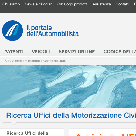
Chi siamo
News e circolari
Catalogo prodotti
Assistenza
Contatti
PATENTI
VEICOLI
SERVIZI ONLINE
CODICE DELL
Servizi online
//
Ricerca e Gestione UMC
Ricerca Uffici della Motorizzazione Civi
Ricerca Uffici della