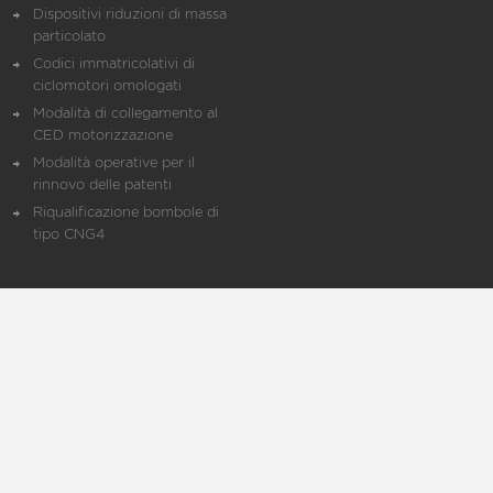
Dispositivi riduzioni di massa
particolato
Codici immatricolativi di
ciclomotori omologati
Modalità di collegamento al
CED motorizzazione
Modalità operative per il
rinnovo delle patenti
Riqualificazione bombole di
tipo CNG4