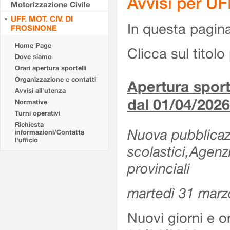
Avvisi per U
Motorizzazione Civile
UFF. MOT. CIV. DI
In questa pagina 
FROSINONE
Home Page
Clicca sul titolo 
Dove siamo
Orari apertura sportelli
Organizzazione e contatti
Apertura sporte
Avvisi all'utenza
dal 01/04/2026
Normative
Turni operativi
Richiesta
Nuova pubblicazio
informazioni/Contatta
l'ufficio
scolastici,Agenz
provinciali
martedì 31 marz
Nuovi giorni e or