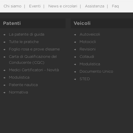
Chi siamo
Eventi
News e circolari
Assistenza
Faq
Patenti
Veicoli
La patente di guida
Autoveicoli
Tutte le pratiche
Motocicli
Foglio rosa e prove d’esame
Revisioni
Carta di Qualificazione del
Collaudi
Conducente (CQC)
Modulistica
Medici Certificatori - Novità
Documento Unico
Modulistica
STED
Patente nautica
Normativa