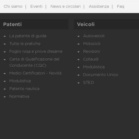
Chi siamo
Eventi
News e circolari
Assistenza
Faq
Patenti
Veicoli
La patente di guida
Autoveicoli
Tutte le pratiche
Motocicli
Foglio rosa e prove d’esame
Revisioni
Carta di Qualificazione del
Collaudi
Conducente (CQC)
Modulistica
Medici Certificatori - Novità
Documento Unico
Modulistica
STED
Patente nautica
Normativa