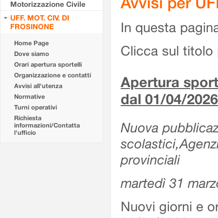
Avvisi per U
Motorizzazione Civile
UFF. MOT. CIV. DI
In questa pagina 
FROSINONE
Home Page
Clicca sul titolo 
Dove siamo
Orari apertura sportelli
Organizzazione e contatti
Apertura sporte
Avvisi all'utenza
dal 01/04/2026
Normative
Turni operativi
Richiesta
Nuova pubblicazio
informazioni/Contatta
l'ufficio
scolastici,Agenz
provinciali
martedì 31 marz
Nuovi giorni e or