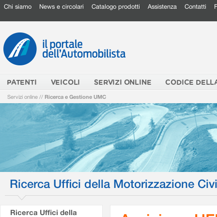
Chi siamo
News e circolari
Catalogo prodotti
Assistenza
Contatti
PATENTI
VEICOLI
SERVIZI ONLINE
CODICE DELL
Servizi online
//
Ricerca e Gestione UMC
Ricerca Uffici della Motorizzazione Civi
Ricerca Uffici della