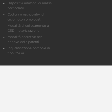
Dispositivi riduzioni di massa
particolato
Codici immatricolativi di
ciclomotori omologati
Modalità di collegamento al
CED motorizzazione
Modalità operative per il
rinnovo delle patenti
Riqualificazione bombole di
tipo CNG4