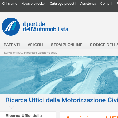
Chi siamo
News e circolari
Catalogo prodotti
Assistenza
Contatti
PATENTI
VEICOLI
SERVIZI ONLINE
CODICE DELL
Servizi online
//
Ricerca e Gestione UMC
Ricerca Uffici della Motorizzazione Civi
Ricerca Uffici della