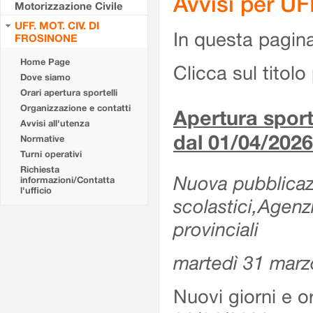
Avvisi per U
Motorizzazione Civile
UFF. MOT. CIV. DI
In questa pagina 
FROSINONE
Home Page
Clicca sul titolo 
Dove siamo
Orari apertura sportelli
Organizzazione e contatti
Apertura sporte
Avvisi all'utenza
dal 01/04/2026
Normative
Turni operativi
Richiesta
Nuova pubblicazio
informazioni/Contatta
l'ufficio
scolastici,Agenz
provinciali
martedì 31 marz
Nuovi giorni e or