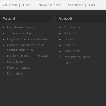
Chi siamo
Eventi
News e circolari
Assistenza
Faq
Patenti
Veicoli
La patente di guida
Autoveicoli
Tutte le pratiche
Motocicli
Foglio rosa e prove d’esame
Revisioni
Carta di Qualificazione del
Collaudi
Conducente (CQC)
Modulistica
Medici Certificatori - Novità
Documento Unico
Modulistica
STED
Patente nautica
Normativa