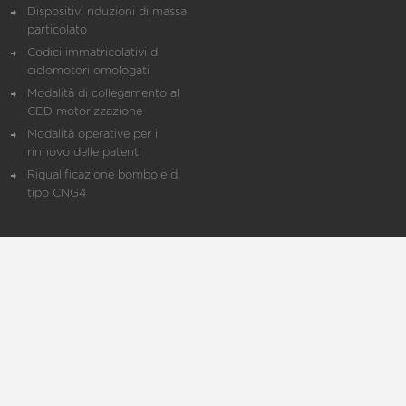
Dispositivi riduzioni di massa
particolato
Codici immatricolativi di
ciclomotori omologati
Modalità di collegamento al
CED motorizzazione
Modalità operative per il
rinnovo delle patenti
Riqualificazione bombole di
tipo CNG4