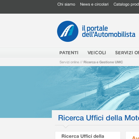
Chi siamo
News e circolari
Catalogo prod
PATENTI
VEICOLI
SERVIZI O
Servizi online
//
Ricerca e Gestione UMC
Ricerca Uffici della Mot
Ricerca Uffici della
Av