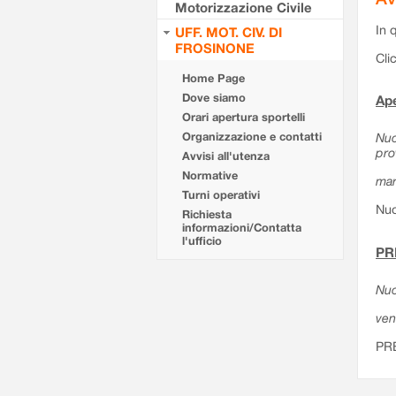
Motorizzazione Civile
In 
UFF. MOT. CIV. DI
FROSINONE
Cli
Home Page
Dove siamo
Ape
Orari apertura sportelli
Organizzazione e contatti
Nuo
pro
Avvisi all'utenza
Normative
mar
Turni operativi
Nuo
Richiesta
informazioni/Contatta
l'ufficio
PR
Nuo
ven
PR