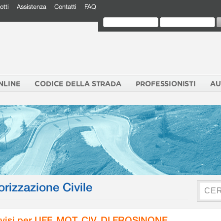
otti
Assistenza
Contatti
FAQ
NLINE
CODICE DELLA STRADA
PROFESSIONISTI
AU
orizzazione Civile
visi per UFF. MOT. CIV. DI FROSINONE