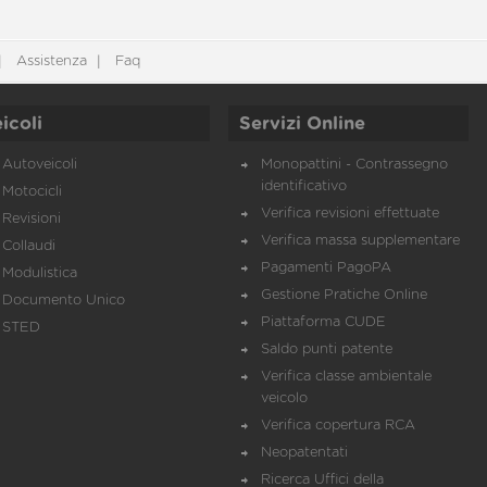
Assistenza
Faq
icoli
Servizi Online
Autoveicoli
Monopattini - Contrassegno
identificativo
Motocicli
Verifica revisioni effettuate
Revisioni
Verifica massa supplementare
Collaudi
Pagamenti PagoPA
Modulistica
Gestione Pratiche Online
Documento Unico
Piattaforma CUDE
STED
Saldo punti patente
Verifica classe ambientale
veicolo
Verifica copertura RCA
Neopatentati
Ricerca Uffici della