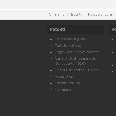
Chi siamo
Eventi
News e circolari
Patenti
Ve
La patente di guida
Tutte le pratiche
Foglio rosa e prove d’esame
Carta di Qualificazione del
Conducente (CQC)
Medici Certificatori - Novità
Modulistica
Patente nautica
Normativa