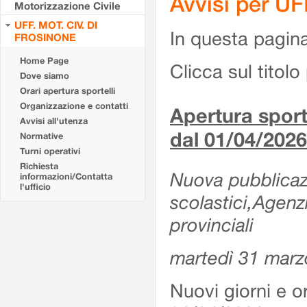
Avvisi per U
Motorizzazione Civile
UFF. MOT. CIV. DI
In questa pagina 
FROSINONE
Home Page
Clicca sul titolo 
Dove siamo
Orari apertura sportelli
Organizzazione e contatti
Apertura sporte
Avvisi all'utenza
dal 01/04/2026
Normative
Turni operativi
Richiesta
Nuova pubblicazio
informazioni/Contatta
l'ufficio
scolastici,Agenz
provinciali
martedì 31 marz
Nuovi giorni e or