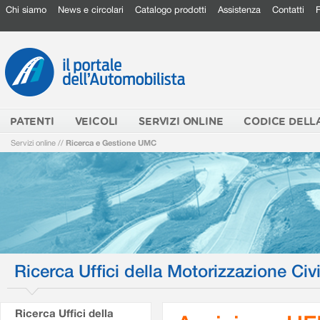
Chi siamo
News e circolari
Catalogo prodotti
Assistenza
Contatti
PATENTI
VEICOLI
SERVIZI ONLINE
CODICE DELL
Servizi online
//
Ricerca e Gestione UMC
Ricerca Uffici della Motorizzazione Civi
Ricerca Uffici della