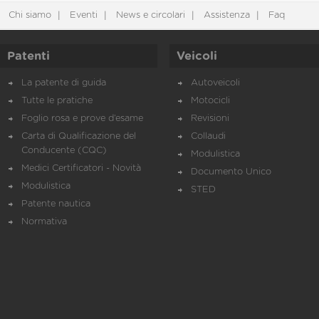
Chi siamo
Eventi
News e circolari
Assistenza
Faq
Patenti
Veicoli
La patente di guida
Autoveicoli
Tutte le pratiche
Motocicli
Foglio rosa e prove d’esame
Revisioni
Carta di Qualificazione del
Collaudi
Conducente (CQC)
Modulistica
Medici Certificatori - Novità
Documento Unico
Modulistica
STED
Patente nautica
Normativa