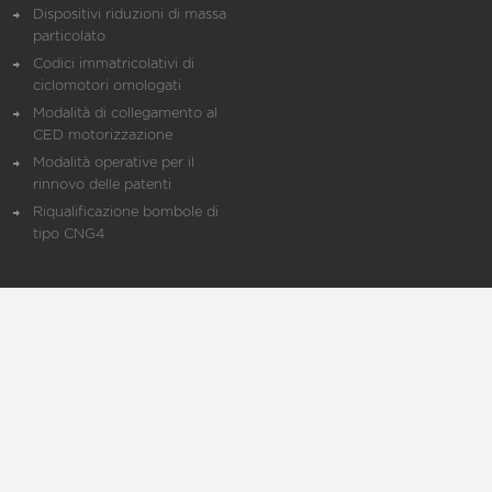
Dispositivi riduzioni di massa
particolato
Codici immatricolativi di
ciclomotori omologati
Modalità di collegamento al
CED motorizzazione
Modalità operative per il
rinnovo delle patenti
Riqualificazione bombole di
tipo CNG4