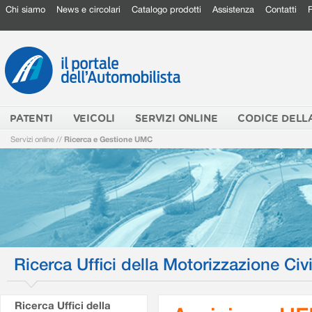
Chi siamo
News e circolari
Catalogo prodotti
Assistenza
Contatti
PATENTI
VEICOLI
SERVIZI ONLINE
CODICE DELL
Servizi online
//
Ricerca e Gestione UMC
Ricerca Uffici della Motorizzazione Civi
Ricerca Uffici della