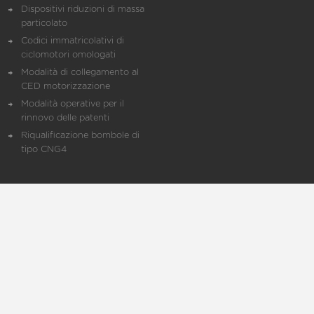
Dispositivi riduzioni di massa
particolato
Codici immatricolativi di
ciclomotori omologati
Modalità di collegamento al
CED motorizzazione
Modalità operative per il
rinnovo delle patenti
Riqualificazione bombole di
tipo CNG4