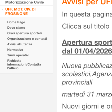
Avvisi per U
Motorizzazione Civile
UFF. MOT. CIV. DI
In questa pagina 
FROSINONE
Home Page
Clicca sul titolo 
Dove siamo
Orari apertura sportelli
Organizzazione e contatti
Apertura sporte
Avvisi all'utenza
dal 01/04/2026
Normative
Turni operativi
Richiesta
Nuova pubblicazio
informazioni/Contatta
l'ufficio
scolastici,Agenz
provinciali
martedì 31 marz
Nuovi giorni e or