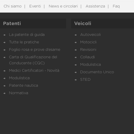
Chi siamo
Eventi
News e circolari
Assistenza
Faq
Patenti
Veicoli
La patente di guida
Autoveicoli
Tutte le pratiche
Motocicli
Foglio rosa e prove d’esame
Revisioni
Carta di Qualificazione del
Collaudi
Conducente (CQC)
Modulistica
Medici Certificatori - Novità
Documento Unico
Modulistica
STED
Patente nautica
Normativa