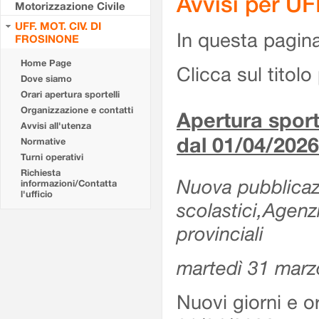
Avvisi per U
Motorizzazione Civile
UFF. MOT. CIV. DI
In questa pagina 
FROSINONE
Home Page
Clicca sul titolo 
Dove siamo
Orari apertura sportelli
Organizzazione e contatti
Apertura sporte
Avvisi all'utenza
dal 01/04/2026
Normative
Turni operativi
Richiesta
Nuova pubblicazio
informazioni/Contatta
l'ufficio
scolastici,Agenz
provinciali
martedì 31 marz
Nuovi giorni e or