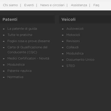
Chi siamo
Eventi
News e circolari
Assistenza
Faq
Patenti
Veicoli
La patente di guida
Autoveicoli
Tutte le pratiche
Motocicli
Foglio rosa e prove d’esame
Revisioni
Carta di Qualificazione del
Collaudi
Conducente (CQC)
Modulistica
Medici Certificatori - Novità
Documento Unico
Modulistica
STED
Patente nautica
Normativa