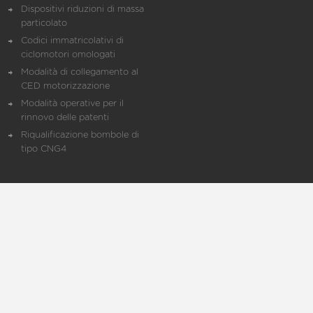
Dispositivi riduzioni di massa
particolato
Codici immatricolativi di
ciclomotori omologati
Modalità di collegamento al
CED motorizzazione
Modalità operative per il
rinnovo delle patenti
Riqualificazione bombole di
tipo CNG4