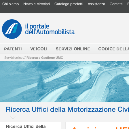
Chi siamo
News e circolari
Catalogo prodotti
Assistenza
Contatti
PATENTI
VEICOLI
SERVIZI ONLINE
CODICE DELL
Servizi online
//
Ricerca e Gestione UMC
Ricerca Uffici della Motorizzazione Civi
Ricerca Uffici della