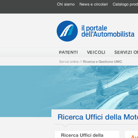
Chi siamo
News e circolari
Catalogo prod
PATENTI
VEICOLI
SERVIZI O
Servizi online
//
Ricerca e Gestione UMC
Ricerca Uffici della Mot
Ricerca Uffici della
Av