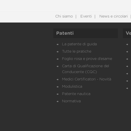
Chi siamo
Eventi
News e circolari
Patenti
Ve
La patente di guida
Tutte le pratiche
Foglio rosa e prove d’esame
Carta di Qualificazione del
Conducente (CQC)
Medici Certificatori - Novità
Modulistica
Patente nautica
Normativa