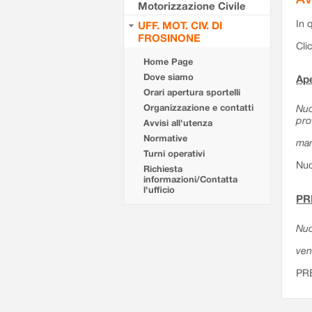
Motorizzazione Civile
In 
UFF. MOT. CIV. DI
FROSINONE
Cli
Home Page
Dove siamo
Ape
Orari apertura sportelli
Organizzazione e contatti
Nuo
pro
Avvisi all'utenza
Normative
mar
Turni operativi
Nuo
Richiesta
informazioni/Contatta
l'ufficio
PR
Nuo
ven
PR