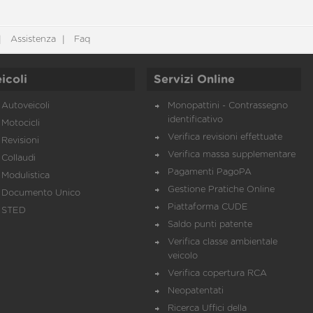
Assistenza
Faq
icoli
Servizi Online
Autoveicoli
Monopattini - Contrassegno
identificativo
Motocicli
Verifica revisioni effettuate
Revisioni
Verifica massa supplementare
Collaudi
Pagamenti PagoPA
Modulistica
Gestione Pratiche Online
Documento Unico
Piattaforma CUDE
STED
Saldo punti patente
Verifica classe ambientale
veicolo
Verifica copertura RCA
Neopatentati
Ricerca Uffici della