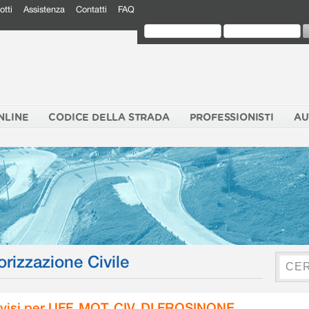
otti
Assistenza
Contatti
FAQ
NLINE
CODICE DELLA STRADA
PROFESSIONISTI
AU
orizzazione Civile
visi per UFF. MOT. CIV. DI FROSINONE