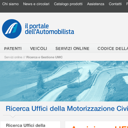
Chi siamo
News e circolari
Catalogo prodotti
Assistenza
Contatti
PATENTI
VEICOLI
SERVIZI ONLINE
CODICE DELL
Servizi online
//
Ricerca e Gestione UMC
Ricerca Uffici della Motorizzazione Civi
Ricerca Uffici della