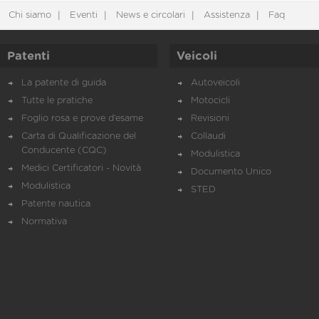
Chi siamo
Eventi
News e circolari
Assistenza
Faq
Patenti
Veicoli
La patente di guida
Autoveicoli
Tutte le pratiche
Motocicli
Foglio rosa e prove d’esame
Revisioni
Carta di Qualificazione del
Collaudi
Conducente (CQC)
Modulistica
Medici Certificatori - Novità
Documento Unico
Modulistica
STED
Patente nautica
Normativa