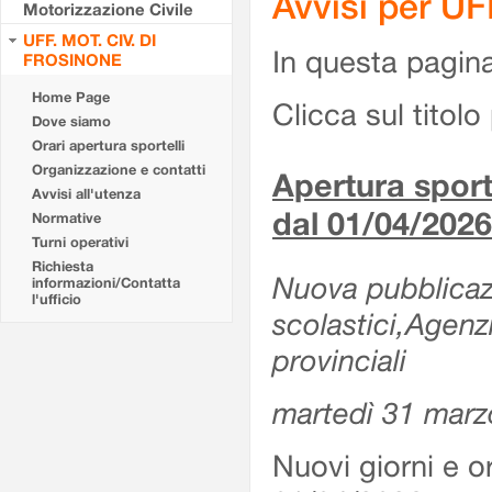
Avvisi per U
Motorizzazione Civile
UFF. MOT. CIV. DI
In questa pagina 
FROSINONE
Home Page
Clicca sul titolo 
Dove siamo
Orari apertura sportelli
Organizzazione e contatti
Apertura sporte
Avvisi all'utenza
dal 01/04/2026
Normative
Turni operativi
Richiesta
Nuova pubblicazio
informazioni/Contatta
l'ufficio
scolastici,Agenz
provinciali
martedì 31 marz
Nuovi giorni e or