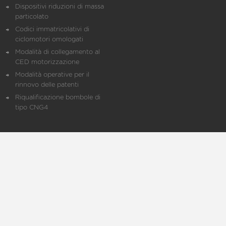
Dispositivi riduzioni di massa
particolato
Codici immatricolativi di
ciclomotori omologati
Modalità di collegamento al
CED motorizzazione
Modalità operative per il
rinnovo delle patenti
Riqualificazione bombole di
tipo CNG4