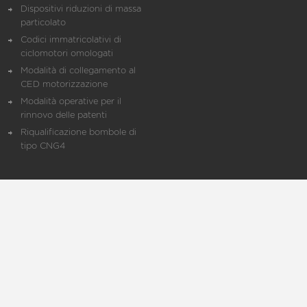
Dispositivi riduzioni di massa
particolato
Codici immatricolativi di
ciclomotori omologati
Modalità di collegamento al
CED motorizzazione
Modalità operative per il
rinnovo delle patenti
Riqualificazione bombole di
tipo CNG4