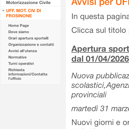
Avvisi per U
Motorizzazione Civile
UFF. MOT. CIV. DI
In questa pagina 
FROSINONE
Home Page
Clicca sul titolo 
Dove siamo
Orari apertura sportelli
Organizzazione e contatti
Apertura sporte
Avvisi all'utenza
dal 01/04/2026
Normative
Turni operativi
Richiesta
Nuova pubblicazio
informazioni/Contatta
l'ufficio
scolastici,Agenz
provinciali
martedì 31 marz
Nuovi giorni e or