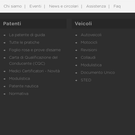
Chi siamo
Eventi
News e circolari
Assistenza
Faq
Patenti
Veicoli
La patente di guida
Autoveicoli
Tutte le pratiche
Motocicli
Foglio rosa e prove d’esame
Revisioni
Carta di Qualificazione del
Collaudi
Conducente (CQC)
Modulistica
Medici Certificatori - Novità
Documento Unico
Modulistica
STED
Patente nautica
Normativa