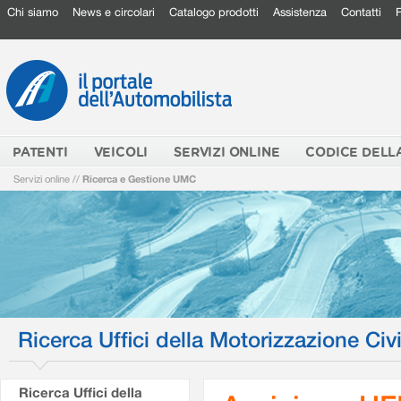
Chi siamo
News e circolari
Catalogo prodotti
Assistenza
Contatti
PATENTI
VEICOLI
SERVIZI ONLINE
CODICE DELL
Servizi online
//
Ricerca e Gestione UMC
Ricerca Uffici della Motorizzazione Civi
Ricerca Uffici della