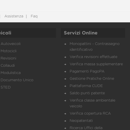
Assistenza
Faq
icoli
Servizi Online
Autoveicoli
Monopattini - Contrassegno
identificativo
Motocicli
Verifica revisioni effettuate
Revisioni
Verifica massa supplementare
Collaudi
Pagamenti PagoPA
Modulistica
Gestione Pratiche Online
Documento Unico
Piattaforma CUDE
STED
Saldo punti patente
Verifica classe ambientale
veicolo
Verifica copertura RCA
Neopatentati
Ricerca Uffici della