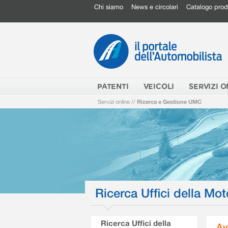
Chi siamo
News e circolari
Catalogo prod
PATENTI
VEICOLI
SERVIZI O
Servizi online
//
Ricerca e Gestione UMC
Ricerca Uffici della Mot
Ricerca Uffici della
Av