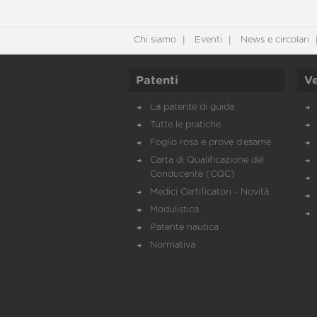
Chi siamo
Eventi
News e circolari
Patenti
Ve
La patente di guida
Tutte le pratiche
Foglio rosa e prove d’esame
Carta di Qualificazione del
Conducente (CQC)
Medici Certificatori - Novità
Modulistica
Patente nautica
Normativa