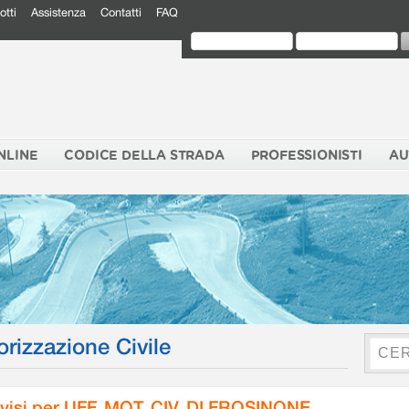
otti
Assistenza
Contatti
FAQ
NLINE
CODICE DELLA STRADA
PROFESSIONISTI
AU
orizzazione Civile
visi per UFF. MOT. CIV. DI FROSINONE