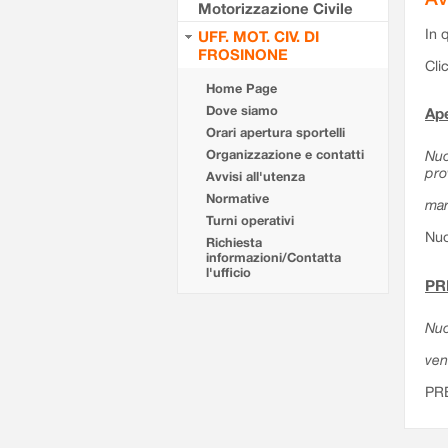
Motorizzazione Civile
In 
UFF. MOT. CIV. DI
FROSINONE
Cli
Home Page
Dove siamo
Ape
Orari apertura sportelli
Organizzazione e contatti
Nuo
pro
Avvisi all'utenza
Normative
mar
Turni operativi
Nuo
Richiesta
informazioni/Contatta
l'ufficio
PR
Nuo
ven
PR