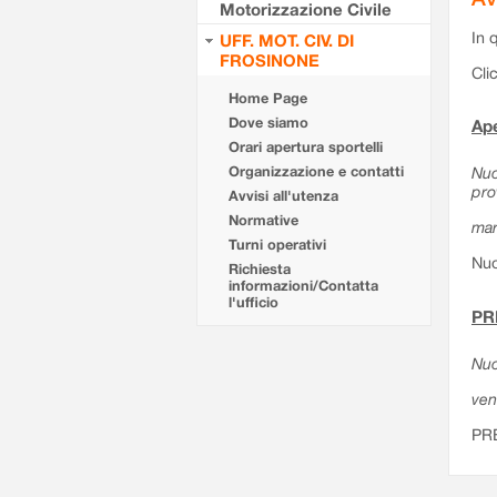
Motorizzazione Civile
In 
UFF. MOT. CIV. DI
FROSINONE
Cli
Home Page
Dove siamo
Ape
Orari apertura sportelli
Organizzazione e contatti
Nuo
pro
Avvisi all'utenza
Normative
mar
Turni operativi
Nuo
Richiesta
informazioni/Contatta
l'ufficio
PR
Nuo
ven
PR