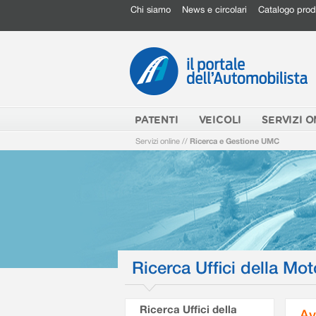
Chi siamo
News e circolari
Catalogo prod
PATENTI
VEICOLI
SERVIZI O
Servizi online
//
Ricerca e Gestione UMC
Ricerca Uffici della Mot
Ricerca Uffici della
Av