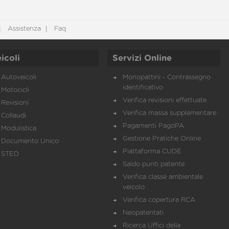
Assistenza
Faq
icoli
Servizi Online
Autoveicoli
Monopattini - Contrassegno
identificativo
Motocicli
Verifica revisioni effettuate
Revisioni
Verifica massa supplementare
Collaudi
Pagamenti PagoPA
Modulistica
Gestione Pratiche Online
Documento Unico
Piattaforma CUDE
STED
Saldo punti patente
Verifica classe ambientale
veicolo
Verifica copertura RCA
Neopatentati
Ricerca Uffici della