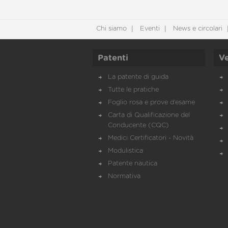
Chi siamo
Eventi
News e circolari
Patenti
Ve
La patente di guida
Tutte le pratiche
Foglio rosa e prove d’esame
Carta di Qualificazione del
Conducente (CQC)
Medici Certificatori - Novità
Modulistica
Patente nautica
Normativa