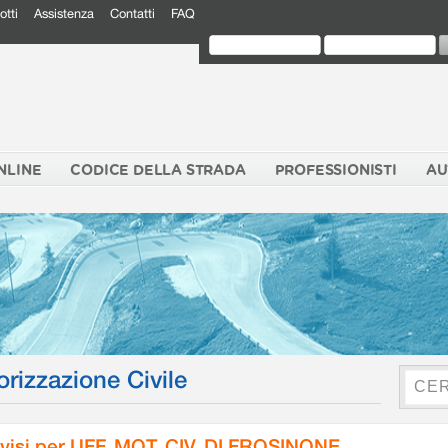
otti
Assistenza
Contatti
FAQ
NLINE
CODICE DELLA STRADA
PROFESSIONISTI
AU
orizzazione Civile
visi per UFF. MOT. CIV. DI FROSINONE