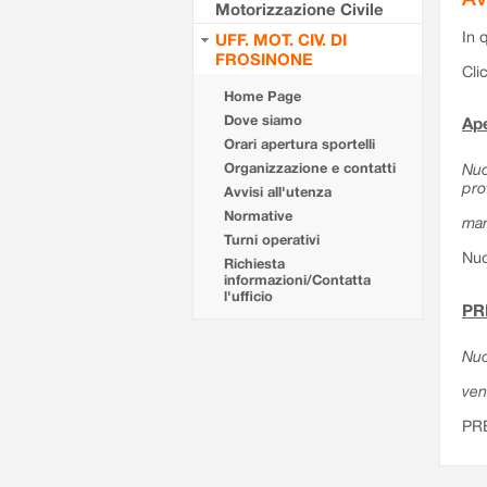
Motorizzazione Civile
In 
UFF. MOT. CIV. DI
FROSINONE
Cli
Home Page
Dove siamo
Ape
Orari apertura sportelli
Organizzazione e contatti
Nuo
pro
Avvisi all'utenza
Normative
mar
Turni operativi
Nuo
Richiesta
informazioni/Contatta
l'ufficio
PR
Nuo
ven
PR