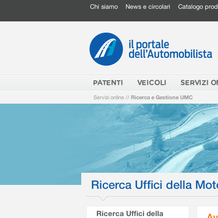
Chi siamo
News e circolari
Catalogo prod
PATENTI
VEICOLI
SERVIZI O
Servizi online
//
Ricerca e Gestione UMC
Ricerca Uffici della Mot
Ricerca Uffici della
Av