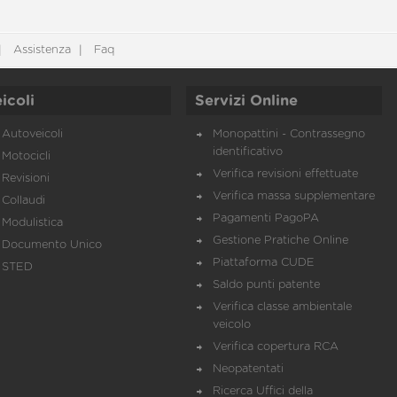
Assistenza
Faq
icoli
Servizi Online
Autoveicoli
Monopattini - Contrassegno
identificativo
Motocicli
Verifica revisioni effettuate
Revisioni
Verifica massa supplementare
Collaudi
Pagamenti PagoPA
Modulistica
Gestione Pratiche Online
Documento Unico
Piattaforma CUDE
STED
Saldo punti patente
Verifica classe ambientale
veicolo
Verifica copertura RCA
Neopatentati
Ricerca Uffici della