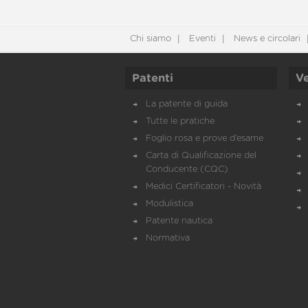
Chi siamo
Eventi
News e circolari
Patenti
Ve
La patente di guida
Tutte le pratiche
Foglio rosa e prove d’esame
Carta di Qualificazione del
Conducente (CQC)
Medici Certificatori - Novità
Modulistica
Patente nautica
Normativa