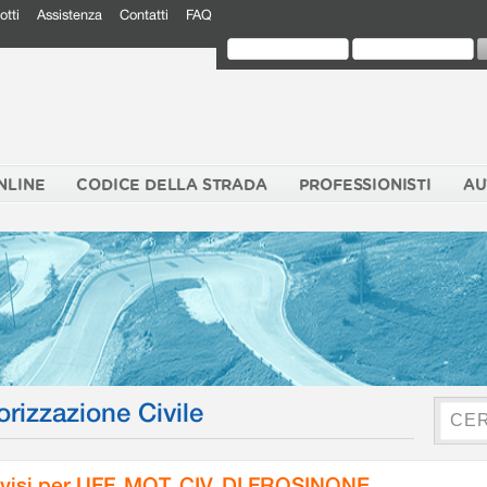
otti
Assistenza
Contatti
FAQ
NLINE
CODICE DELLA STRADA
PROFESSIONISTI
AU
orizzazione Civile
visi per UFF. MOT. CIV. DI FROSINONE