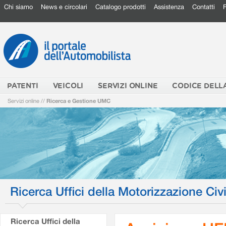
Chi siamo
News e circolari
Catalogo prodotti
Assistenza
Contatti
PATENTI
VEICOLI
SERVIZI ONLINE
CODICE DELL
Servizi online
//
Ricerca e Gestione UMC
Ricerca Uffici della Motorizzazione Civi
Ricerca Uffici della