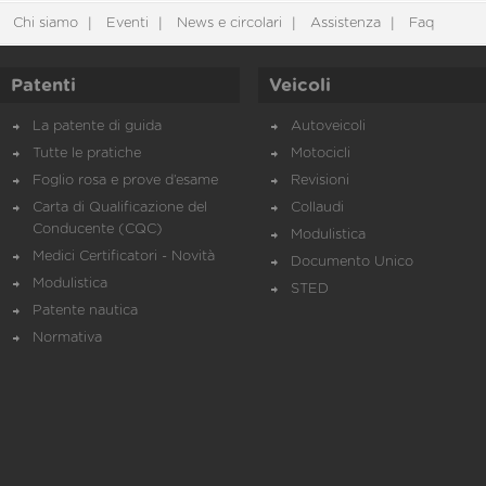
Chi siamo
Eventi
News e circolari
Assistenza
Faq
Patenti
Veicoli
La patente di guida
Autoveicoli
Tutte le pratiche
Motocicli
Foglio rosa e prove d’esame
Revisioni
Carta di Qualificazione del
Collaudi
Conducente (CQC)
Modulistica
Medici Certificatori - Novità
Documento Unico
Modulistica
STED
Patente nautica
Normativa