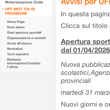
Avvisi per U
Motorizzazione Civile
UFF. MOT. CIV. DI
In questa pagina 
FROSINONE
Home Page
Clicca sul titolo 
Dove siamo
Orari apertura sportelli
Organizzazione e contatti
Apertura sporte
Avvisi all'utenza
dal 01/04/2026
Normative
Turni operativi
Richiesta
Nuova pubblicazio
informazioni/Contatta
l'ufficio
scolastici,Agenz
provinciali
martedì 31 marz
Nuovi giorni e or