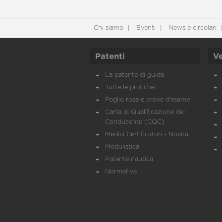
Chi siamo
Eventi
News e circolari
Patenti
Ve
La patente di guida
Tutte le pratiche
Foglio rosa e prove d’esame
Carta di Qualificazione del
Conducente (CQC)
Medici Certificatori - Novità
Modulistica
Patente nautica
Normativa