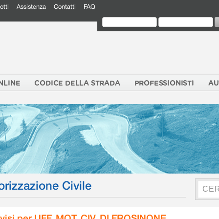
otti
Assistenza
Contatti
FAQ
NLINE
CODICE DELLA STRADA
PROFESSIONISTI
AU
orizzazione Civile
visi per UFF. MOT. CIV. DI FROSINONE