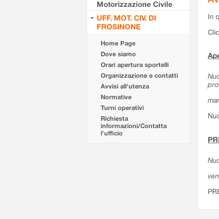
Motorizzazione Civile
In 
UFF. MOT. CIV. DI
FROSINONE
Cli
Home Page
Dove siamo
Ape
Orari apertura sportelli
Organizzazione e contatti
Nuo
pro
Avvisi all'utenza
Normative
mar
Turni operativi
Nuo
Richiesta
informazioni/Contatta
l'ufficio
PR
Nuo
ven
PR