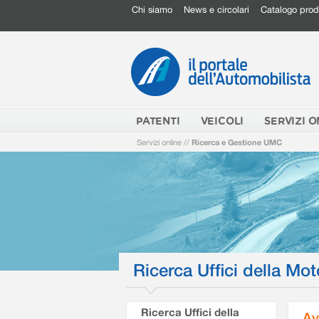
Chi siamo
News e circolari
Catalogo prod
PATENTI
VEICOLI
SERVIZI O
Servizi online
//
Ricerca e Gestione UMC
Ricerca Uffici della Mot
Ricerca Uffici della
Av