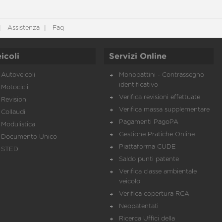
Assistenza
Faq
icoli
Servizi Online
Autoveicoli
Monopattini - Contrassegno
identificativo
Motocicli
Verifica revisioni effettuate
Revisioni
Verifica massa supplementare
Collaudi
Pagamenti PagoPA
Modulistica
Gestione Pratiche Online
Documento Unico
Piattaforma CUDE
STED
Saldo punti patente
Verifica classe ambientale
veicolo
Verifica copertura RCA
Neopatentati
Ricerca Uffici della