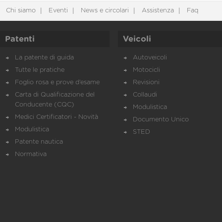
Chi siamo
Eventi
News e circolari
Assistenza
Faq
Patenti
Veicoli
La patente di guida
Autoveicoli
Tutte le pratiche
Motocicli
Foglio rosa e prove d’esame
Revisioni
Carta di Qualificazione del
Collaudi
Conducente (CQC)
Modulistica
Medici Certificatori - Novità
Documento Unico
Modulistica
STED
Patente nautica
Normativa