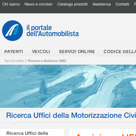
Chi siamo
News e circolari
Catalogo prodotti
Assistenza
Contatti
PATENTI
VEICOLI
SERVIZI ONLINE
CODICE DELL
Servizi online
//
Ricerca e Gestione UMC
Ricerca Uffici della Motorizzazione Civi
Ricerca Uffici della