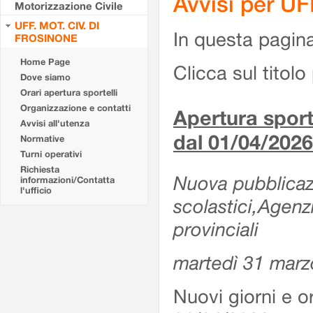
Avvisi per U
Motorizzazione Civile
UFF. MOT. CIV. DI
In questa pagina 
FROSINONE
Home Page
Clicca sul titolo 
Dove siamo
Orari apertura sportelli
Organizzazione e contatti
Apertura sporte
Avvisi all'utenza
dal 01/04/2026
Normative
Turni operativi
Richiesta
Nuova pubblicazio
informazioni/Contatta
l'ufficio
scolastici,Agenz
provinciali
martedì 31 marz
Nuovi giorni e or