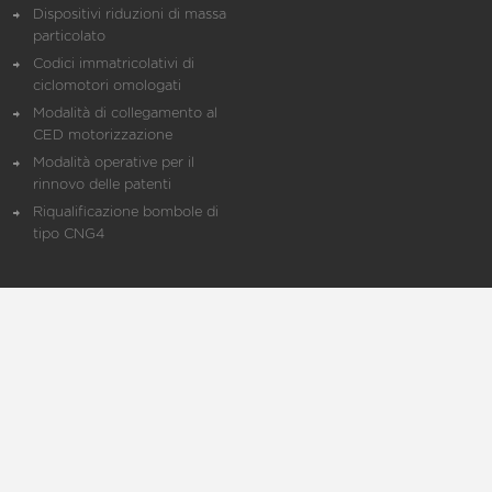
Dispositivi riduzioni di massa
particolato
Codici immatricolativi di
ciclomotori omologati
Modalità di collegamento al
CED motorizzazione
Modalità operative per il
rinnovo delle patenti
Riqualificazione bombole di
tipo CNG4