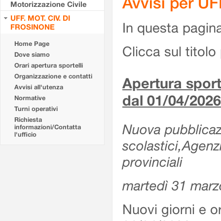
Avvisi per U
Motorizzazione Civile
UFF. MOT. CIV. DI
In questa pagina 
FROSINONE
Home Page
Clicca sul titolo 
Dove siamo
Orari apertura sportelli
Organizzazione e contatti
Apertura sporte
Avvisi all'utenza
dal 01/04/2026
Normative
Turni operativi
Richiesta
Nuova pubblicazio
informazioni/Contatta
l'ufficio
scolastici,Agenz
provinciali
martedì 31 marz
Nuovi giorni e or