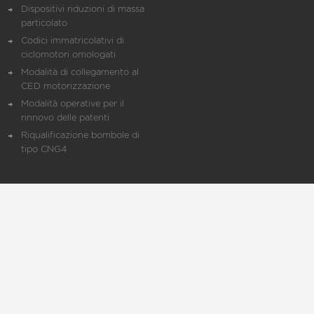
Dispositivi riduzioni di massa
particolato
Codici immatricolativi di
ciclomotori omologati
Modalità di collegamento al
CED motorizzazione
Modalità operative per il
rinnovo delle patenti
Riqualificazione bombole di
tipo CNG4