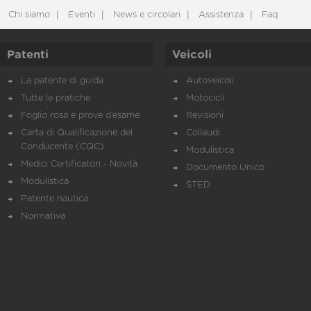
Chi siamo
Eventi
News e circolari
Assistenza
Faq
Patenti
Veicoli
La patente di guida
Autoveicoli
Tutte le pratiche
Motocicli
Foglio rosa e prove d’esame
Revisioni
Carta di Qualificazione del
Collaudi
Conducente (CQC)
Modulistica
Medici Certificatori - Novità
Documento Unico
Modulistica
STED
Patente nautica
Normativa