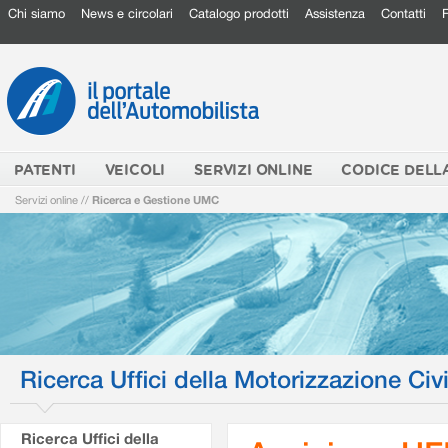
Chi siamo
News e circolari
Catalogo prodotti
Assistenza
Contatti
PATENTI
VEICOLI
SERVIZI ONLINE
CODICE DELL
Servizi online
//
Ricerca e Gestione UMC
Ricerca Uffici della Motorizzazione Civi
Ricerca Uffici della