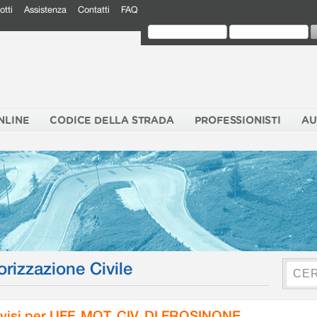
otti
Assistenza
Contatti
FAQ
NLINE
CODICE DELLA STRADA
PROFESSIONISTI
AU
orizzazione Civile
visi per UFF. MOT. CIV. DI FROSINONE