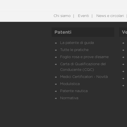
Chi siamo
Eventi
News e circolari
Patenti
Ve
La patente di guida
Tutte le pratiche
Foglio rosa e prove d’esame
Carta di Qualificazione del
Conducente (CQC)
Medici Certificatori - Novità
Modulistica
Patente nautica
Normativa