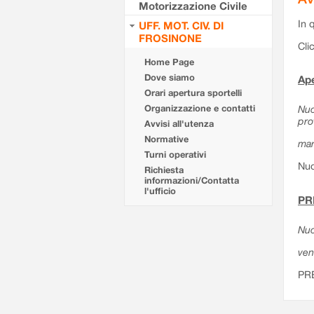
Motorizzazione Civile
In 
UFF. MOT. CIV. DI
FROSINONE
Cli
Home Page
Dove siamo
Ape
Orari apertura sportelli
Organizzazione e contatti
Nuo
pro
Avvisi all'utenza
Normative
mar
Turni operativi
Nuo
Richiesta
informazioni/Contatta
l'ufficio
PR
Nuo
ven
PR