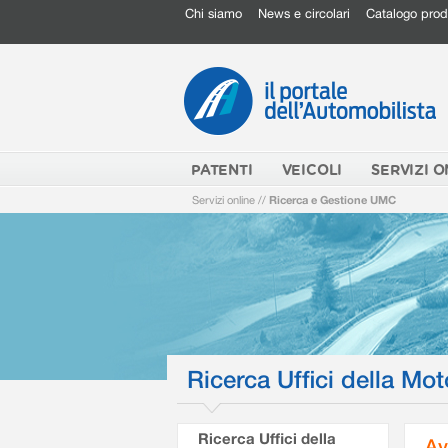
Chi siamo
News e circolari
Catalogo prod
PATENTI
VEICOLI
SERVIZI O
Servizi online
//
Ricerca e Gestione UMC
Ricerca Uffici della Mot
Ricerca Uffici della
Av