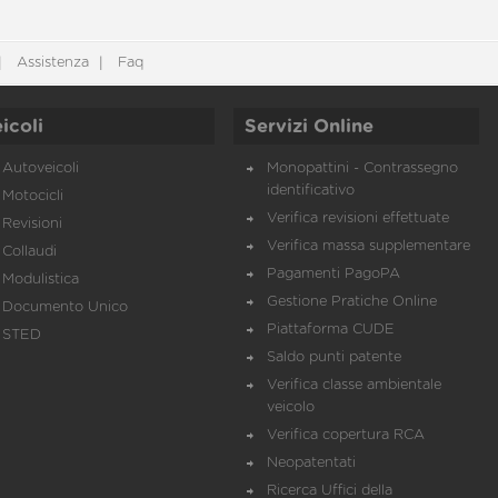
Assistenza
Faq
icoli
Servizi Online
Autoveicoli
Monopattini - Contrassegno
identificativo
Motocicli
Verifica revisioni effettuate
Revisioni
Verifica massa supplementare
Collaudi
Pagamenti PagoPA
Modulistica
Gestione Pratiche Online
Documento Unico
Piattaforma CUDE
STED
Saldo punti patente
Verifica classe ambientale
veicolo
Verifica copertura RCA
Neopatentati
Ricerca Uffici della