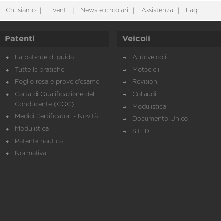
Chi siamo
Eventi
News e circolari
Assistenza
Faq
Patenti
Veicoli
La patente di guida
Autoveicoli
Tutte le pratiche
Motocicli
Foglio rosa e prove d’esame
Revisioni
Carta di Qualificazione del
Collaudi
Conducente (CQC)
Modulistica
Medici Certificatori - Novità
Documento Unico
Modulistica
STED
Patente nautica
Normativa