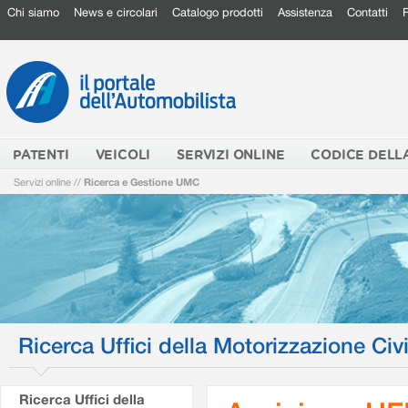
Chi siamo
News e circolari
Catalogo prodotti
Assistenza
Contatti
PATENTI
VEICOLI
SERVIZI ONLINE
CODICE DELL
Servizi online
//
Ricerca e Gestione UMC
Ricerca Uffici della Motorizzazione Civi
Ricerca Uffici della