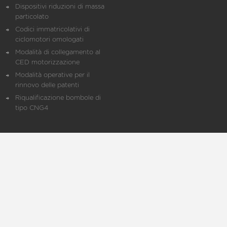
Dispositivi riduzioni di massa
particolato
Codici immatricolativi di
ciclomotori omologati
Modalità di collegamento al
CED motorizzazione
Modalità operative per il
rinnovo delle patenti
Riqualificazione bombole di
tipo CNG4