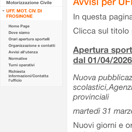
Avvisi per U
Motorizzazione Civile
UFF. MOT. CIV. DI
In questa pagina 
FROSINONE
Home Page
Clicca sul titolo 
Dove siamo
Orari apertura sportelli
Organizzazione e contatti
Apertura sporte
Avvisi all'utenza
dal 01/04/2026
Normative
Turni operativi
Richiesta
Nuova pubblicazio
informazioni/Contatta
l'ufficio
scolastici,Agenz
provinciali
martedì 31 marz
Nuovi giorni e or