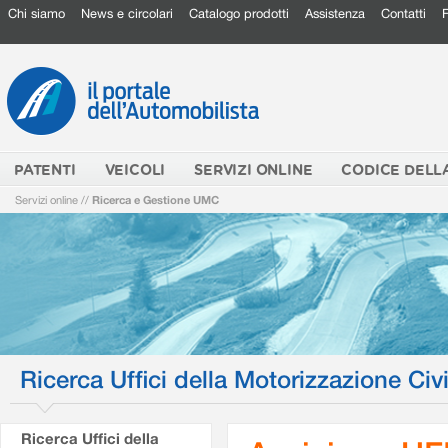
Chi siamo
News e circolari
Catalogo prodotti
Assistenza
Contatti
PATENTI
VEICOLI
SERVIZI ONLINE
CODICE DELL
Servizi online
//
Ricerca e Gestione UMC
Ricerca Uffici della Motorizzazione Civi
Ricerca Uffici della