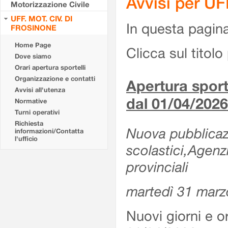
Avvisi per U
Motorizzazione Civile
UFF. MOT. CIV. DI
In questa pagina 
FROSINONE
Home Page
Clicca sul titolo 
Dove siamo
Orari apertura sportelli
Organizzazione e contatti
Apertura sporte
Avvisi all'utenza
dal 01/04/2026
Normative
Turni operativi
Richiesta
Nuova pubblicazio
informazioni/Contatta
l'ufficio
scolastici,Agenz
provinciali
martedì 31 marz
Nuovi giorni e or