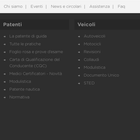
Chi siamo
Eventi
News e circolari
Assistenza
Faq
Patenti
Veicoli
La patente di guida
Autoveicoli
Tutte le pratiche
Motocicli
Foglio rosa e prove d’esame
Revisioni
Carta di Qualificazione del
Collaudi
Conducente (CQC)
Modulistica
Medici Certificatori - Novità
Documento Unico
Modulistica
STED
Patente nautica
Normativa