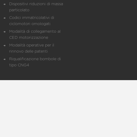
Dispositivi riduzioni di massa
particolato
Codici immatricolativi di
ciclomotori omologati
Modalità di collegamento al
CED motorizzazione
Modalità operative per il
rinnovo delle patenti
Riqualificazione bombole di
tipo CNG4