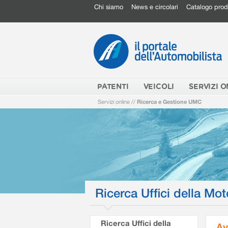
Chi siamo
News e circolari
Catalogo prod
PATENTI
VEICOLI
SERVIZI O
Servizi online
//
Ricerca e Gestione UMC
Ricerca Uffici della Mot
Ricerca Uffici della
Av