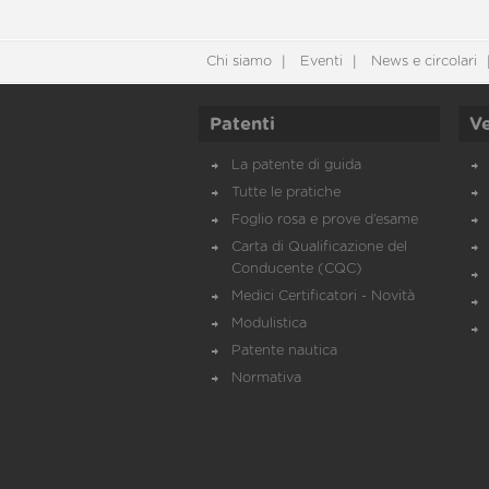
Chi siamo
Eventi
News e circolari
Patenti
Ve
La patente di guida
Tutte le pratiche
Foglio rosa e prove d’esame
Carta di Qualificazione del
Conducente (CQC)
Medici Certificatori - Novità
Modulistica
Patente nautica
Normativa