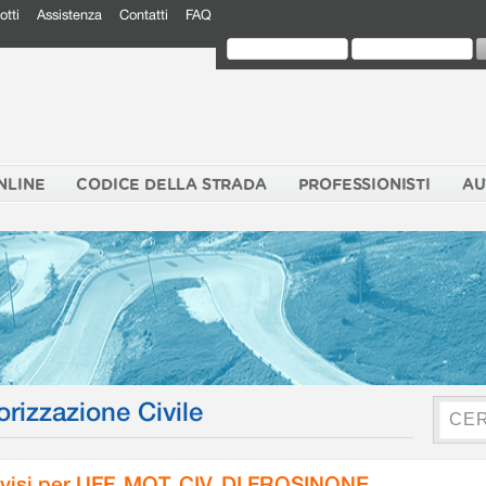
otti
Assistenza
Contatti
FAQ
NLINE
CODICE DELLA STRADA
PROFESSIONISTI
AU
orizzazione Civile
visi per UFF. MOT. CIV. DI FROSINONE