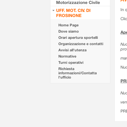
Motorizzazione Civile
In 
UFF. MOT. CIV. DI
FROSINONE
Cli
Home Page
Dove siamo
Ape
Orari apertura sportelli
Organizzazione e contatti
Nuo
pro
Avvisi all'utenza
Normative
mar
Turni operativi
Nuo
Richiesta
informazioni/Contatta
l'ufficio
PR
Nuo
ven
PR