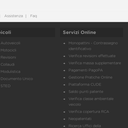
Assistenza
Faq
icoli
Servizi Online
Autoveicoli
Monopattini - Contrassegno
identificativo
Motocicli
Verifica revisioni effettuate
Revisioni
Verifica massa supplementare
Collaudi
Pagamenti PagoPA
Modulistica
Gestione Pratiche Online
Documento Unico
Piattaforma CUDE
STED
Saldo punti patente
Verifica classe ambientale
veicolo
Verifica copertura RCA
Neopatentati
Ricerca Uffici della