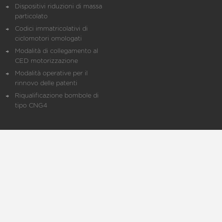
Dispositivi riduzioni di massa
particolato
Codici immatricolativi di
ciclomotori omologati
Modalità di collegamento al
CED motorizzazione
Modalità operative per il
rinnovo delle patenti
Riqualificazione bombole di
tipo CNG4