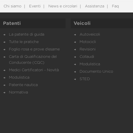
Chi siamo
Eventi
News e circolari
Assistenza
Faq
Patenti
Veicoli
La patente di guida
Autoveicoli
Tutte le pratiche
Motocicli
Foglio rosa e prove d’esame
Revisioni
Carta di Qualificazione del
Collaudi
Conducente (CQC)
Modulistica
Medici Certificatori - Novità
Documento Unico
Modulistica
STED
Patente nautica
Normativa