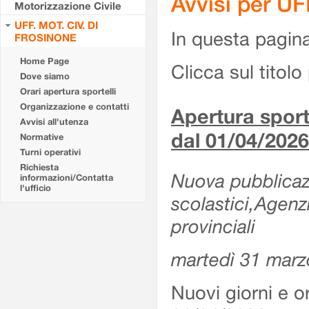
Avvisi per U
Motorizzazione Civile
UFF. MOT. CIV. DI
In questa pagina 
FROSINONE
Home Page
Clicca sul titolo 
Dove siamo
Orari apertura sportelli
Organizzazione e contatti
Apertura sporte
Avvisi all'utenza
dal 01/04/2026
Normative
Turni operativi
Richiesta
Nuova pubblicazio
informazioni/Contatta
l'ufficio
scolastici,Agenz
provinciali
martedì 31 marz
Nuovi giorni e or