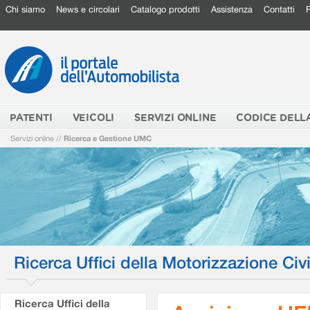
Chi siamo
News e circolari
Catalogo prodotti
Assistenza
Contatti
PATENTI
VEICOLI
SERVIZI ONLINE
CODICE DELL
Servizi online
//
Ricerca e Gestione UMC
Ricerca Uffici della Motorizzazione Civi
Ricerca Uffici della